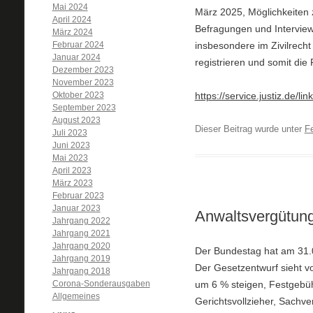
Mai 2024
März 2025, Möglichkeiten 
April 2024
Befragungen und Interviews
März 2024
Februar 2024
insbesondere im Zivilrecht
Januar 2024
registrieren und somit die
Dezember 2023
November 2023
Oktober 2023
https://service.justiz.de/li
September 2023
August 2023
Dieser Beitrag wurde unter
F
Juli 2023
Juni 2023
Mai 2023
April 2023
März 2023
Februar 2023
Januar 2023
Anwaltsvergütung
Jahrgang 2022
Jahrgang 2021
Jahrgang 2020
Der Bundestag hat am 31.
Jahrgang 2019
Der Gesetzentwurf sieht 
Jahrgang 2018
Corona-Sonderausgaben
um 6 % steigen, Festgebüh
Allgemeines
Gerichtsvollzieher, Sachv