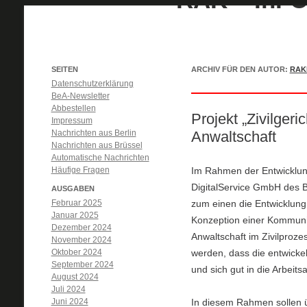
SEITEN
ARCHIV FÜR DEN AUTOR:
RAK
Datenschutzerklärung
BeA-Newsletter
Abbestellen
Projekt „Zivilgeri
Impressum
Nachrichten aus Berlin
Anwaltschaft
Nachrichten aus Brüssel
Automatische Nachrichten
Häufige Fragen
Im Rahmen der Entwicklung
DigitalService GmbH des Bu
AUSGABEN
Februar 2025
zum einen die Entwicklung
Januar 2025
Konzeption einer Kommunik
Dezember 2024
Anwaltschaft im Zivilprozes
November 2024
Oktober 2024
werden, dass die entwicke
September 2024
und sich gut in die Arbeits
August 2024
Juli 2024
Juni 2024
In diesem Rahmen sollen ü