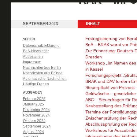
SEPTEMBER 2023
INHALT
Erstregistrierung von Ber
SEITEN
BeA – BRAK warnt vor Phi
Datenschutzerklärung
Zur Erinnerung: Deutsch-T
BeA-Newsletter
Abbestellen
Dresden
Impressum
Workshop „Im Namen des C
Nachrichten aus Berlin
in Kassel
Nachrichten aus Brüssel
Forschungsprojekt „Struktu
Automatische Nachrichten
BRAK und DAV fordern Erh
Häufige Fragen
Steuerpflicht von Prozess
AUSGABEN
Geldwäsche – gesetzliche 
Februar 2025
ABC – Steuerfragen für R
Januar 2025
Neubestellung des Prüfun
Dezember 2024
Termine der Fortbildungsp
November 2024
Zwischenprüfung der Rech
Oktober 2024
Abschlussprüfung der Rech
September 2024
Workshops für Auszubilden
August 2024
Informationen des Verband