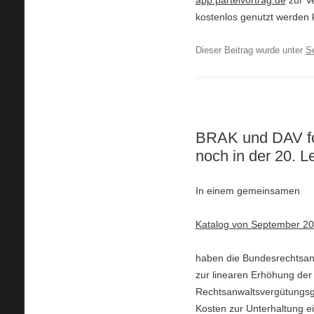
app.parteivortrag.de
zur V
kostenlos genutzt werden k
Dieser Beitrag wurde unter
S
BRAK und DAV fo
noch in der 20. L
In einem gemeinsamen
Katalog von September 20
haben die Bundesrechtsan
zur linearen Erhöhung der
Rechtsanwaltsvergütungsge
Kosten zur Unterhaltung ei