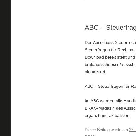
ABC – Steuerfrag
Der
Ausschuss Steuerrech
Steuerfragen
für Rechtsan
Download bereit steht un
brak/ausschuesse/ausschu
aktualisiert.
ABC – Steuerfragen für Re
Im ABC
w
e
rden alle Hand
BRAK
–
Maga
zin
des Aussc
ergänzt und aktualisiert.
Dieser Beitrag wurde am
27.