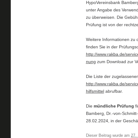
HypoVereinsbank Bamber
unter Angabe des Verwend
zu überweisen. Die Gebühr
Prüfung ist von der recht
Weitere Informationen zu
finden Sie in der Prüfungs
http://www.rakba.de/servi
nung
zum Download zur Ve
Die Liste der zugelassenen 
http://www.rakba.de/servi
hilfsmittel
abrufbar.
Die
mündliche Prüfung
fi
Bamberg, Dr.-von-Schmitt-
28.02.2024, in der Geschäf
Dieser Beitrag wurde am
27.