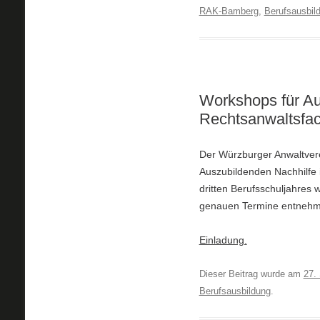
RAK-Bamberg
,
Berufsausbil
Workshops für Au
Rechtsanwaltsfac
Der Würzburger Anwaltvere
Auszubildenden Nachhilfe 
dritten Berufsschuljahres w
genauen Termine entnehme
Einladung.
Dieser Beitrag wurde am
27.
Berufsausbildung
.