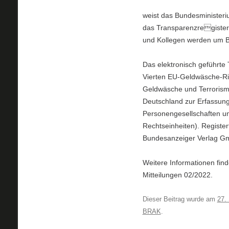
weist das Bundesministeriu
das Transparenzregister
und Kollegen werden um 
Das elektronisch geführte
Vierten EU-Geldwäsche-Rich
Geldwäsche und Terrorismus
Deutschland zur Erfassung 
Personengesellschaften u
Rechtseinheiten). Register
Bundesanzeiger Verlag G
Weitere Informationen fin
Mitteilungen 02/2022.
Dieser Beitrag wurde am
27.
BRAK
.