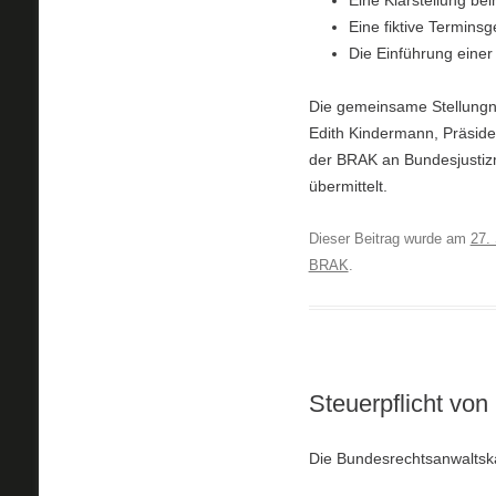
Eine Klarstellung be
Eine fiktive Termin
Die Einführung eine
Die gemeinsame Stellungn
Edith Kindermann, Präside
der BRAK an Bundesjustizm
übermittelt.
Dieser Beitrag wurde am
27.
BRAK
.
Steuerpflicht vo
Die Bundesrechtsanwaltsk