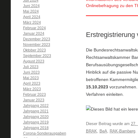
Juli 2024
Onlinebefragung zu den The
Juni 2024
Mai 2024
April 2024
März 2024
Februar 2024
Erstregistrierun
Januar 2024
Dezember 2023
November 2023
Die Bundesrechtsanwaltska
Oktober 2023
September 2023
Rechtsanwaltskammer Bamb
August 2023
Berufsausübungsgesellschaf
Juli 2023
Hinblick auf die passive N
Juni 2023
Mai 2023
betroffenen Kammermitglie
April 2023
15.10.2023
vorzunehmen. A
März 2023
Verfahren einleiten.
Februar 2023
Januar 2023
Jahrgang 2022
Jahrgang 2021
Jahrgang 2020
Jahrgang 2019
Dieser Beitrag wurde am
27.
Jahrgang 2018
BRAK
,
BeA
,
RAK-Bamberg
.
Corona-Sonderausgaben