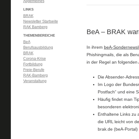
Allgemeines
LINKS
BRAK
Newsletter Startseite
RAK Bamberg
BeA – BRAK warn
THEMENBEREICHE
BeA
In ihrem
beA-Sondernewsle
Berufsausbildung
BRAK
Phishingmails, die als Ben
Corona-Krise
in der Regel an folgenden 
Fortbildung
Freie-Berufe
RAK-Bamberg
Die Absender-Adresse
Veranstaltung
Im Logo der Bundesre
Postfach“ und eine S
Häufig findet man Ti
besonderen elektron
Enthaltene Links zu a
die URL leicht von d
brak.de (beA-Portal)