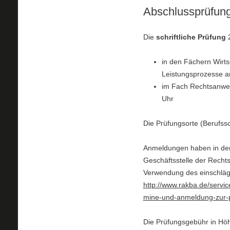
Abschlussprüfung
Die
schriftliche Prüfung
2
in den Fächern Wirt
Leistungsprozesse a
im Fach Rechtsanwen
Uhr
Die Prüfungsorte (Berufs
Anmeldungen haben in der 
Geschäftsstelle der Rech
Verwendung des einschläg
http://www.rakba.de/servi
mine-und-anmeldung-zur-
Die Prüfungsgebühr in Hö