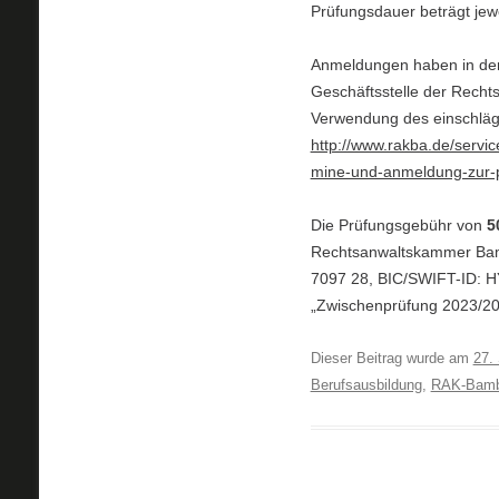
Prüfungsdauer beträgt jew
Anmeldungen haben in der 
Geschäftsstelle der Rech
Verwendung des einschläg
http://www.rakba.de/servi
mine-und-anmeldung-zur-
Die Prüfungsgebühr von
5
Rechtsanwaltskammer Bam
7097 28, BIC/SWIFT-ID: 
„Zwischenprüfung 2023/20
Dieser Beitrag wurde am
27.
Berufsausbildung
,
RAK-Bamb