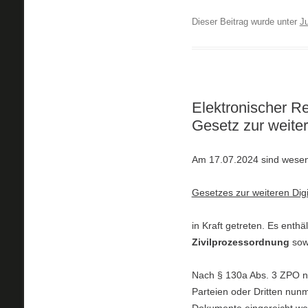
Dieser Beitrag wurde unter
Ju
Elektronischer R
Gesetz zur weiter
Am 17.07.2024 sind wesent
Gesetzes zur weiteren Digit
in Kraft getreten. Es enthä
Zivilprozessordnung
sowi
Nach § 130a Abs. 3 ZPO n.
Parteien oder Dritten nun