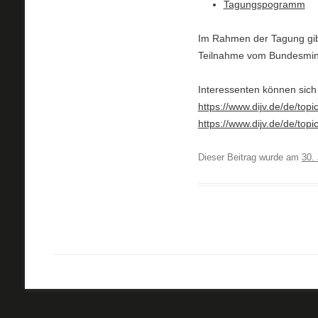
Tagungspogramm
Im Rahmen der Tagung gib
Teilnahme vom Bundesminis
Interessenten können sich
https://www.dijv.de/de/topi
https://www.dijv.de/de/to
Dieser Beitrag wurde am
30. 