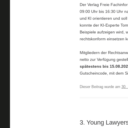
Der Verlag Freie Fachinfor
09:00 Uhr bis 16:30 Uhr na
und KI orientieren und sol
konnte der KI-Experte To
Beispiele aufzeigen wird, 
rechtskonform einsetzen 
Mitgliedern der Rechtsan
netto zur Verfügung gestel
spätestens bis 15.08.20
Gutscheincode, mit dem Sie
Dieser Beitrag wurde am
30. 
3. Young Lawyer