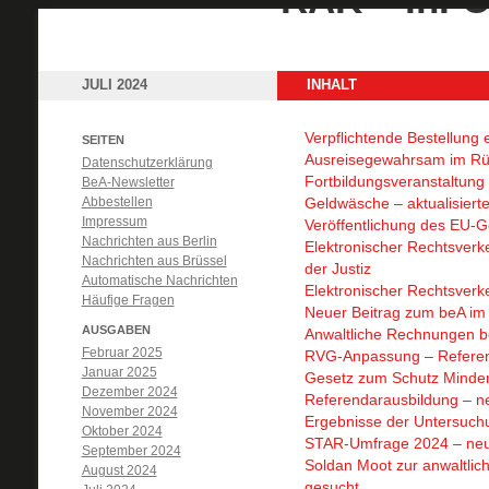
JULI 2024
INHALT
Verpflichtende Bestellung
SEITEN
Ausreisegewahrsam im Rü
Datenschutzerklärung
Fortbildungsveranstaltun
BeA-Newsletter
Abbestellen
Geldwäsche – aktualisiert
Impressum
Veröffentlichung des EU-
Nachrichten aus Berlin
Elektronischer Rechtsverk
Nachrichten aus Brüssel
der Justiz
Automatische Nachrichten
Elektronischer Rechtsverke
Häufige Fragen
Neuer Beitrag zum beA im
AUSGABEN
Anwaltliche Rechnungen be
Februar 2025
RVG-Anpassung – Referent
Januar 2025
Gesetz zum Schutz Minderj
Dezember 2024
Referendarausbildung – ne
November 2024
Ergebnisse der Untersuch
Oktober 2024
STAR-Umfrage 2024 – neue
September 2024
Soldan Moot zur anwaltlich
August 2024
gesucht