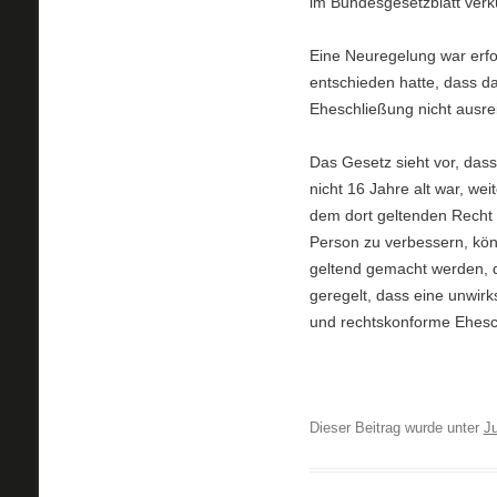
im Bundesgesetzblatt verk
Eine Neuregelung war erf
entschieden hatte, dass d
Eheschließung nicht ausrei
Das Gesetz sieht vor, das
nicht 16 Jahre alt war, we
dem dort geltenden Recht
Person zu verbessern, kö
geltend gemacht werden, 
geregelt, dass eine unwir
und rechtskonforme Ehesc
Dieser Beitrag wurde unter
Ju