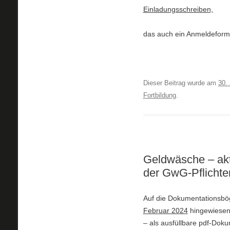
Einladungsschreiben,
das auch ein Anmeldeformul
Dieser Beitrag wurde am
30. 
Fortbildung
.
Geldwäsche – akt
der GwG-Pflichte
Auf die Dokumentationsbö
Februar 2024
hingewiesen.
– als ausfüllbare pdf-Dok