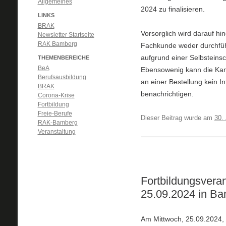
Allgemeines
2024 zu finalisieren.
LINKS
BRAK
Vorsorglich wird darauf h
Newsletter Startseite
RAK Bamberg
Fachkunde weder durchführ
aufgrund einer Selbsteins
THEMENBEREICHE
BeA
Ebensowenig kann die Kamme
Berufsausbildung
an einer Bestellung kein 
BRAK
benachrichtigen.
Corona-Krise
Fortbildung
Freie-Berufe
Dieser Beitrag wurde am
30. 
RAK-Bamberg
Veranstaltung
Fortbildungsvera
25.09.2024 in B
Am Mittwoch, 25.09.2024,