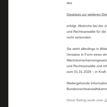
des
Gesetzes zur weiteren Digit
erfolgt. Abstriche bei der 
und Rechtsanwälte für die
nicht verbunden.
Sie steht allerdings in Wi
Umsätze in Form eines str
Wachstumschancengesetz ei
und Rechtsanwälte und trit
zum 01.01.2028 – in Kraft.
Weitergehende Information
Bundesrechtsanwaltskamm
Dieser Beitrag wurde unter
Ju