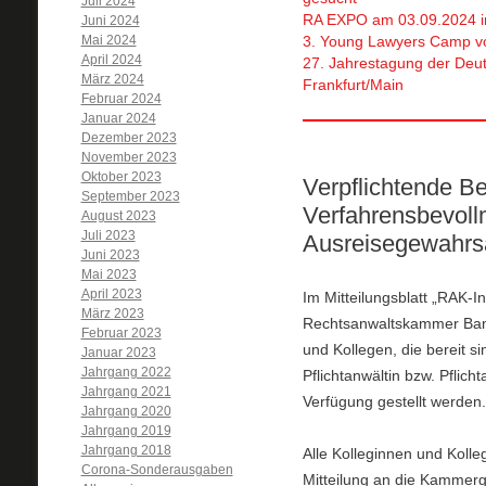
Juli 2024
RA EXPO am 03.09.2024 i
Juni 2024
Mai 2024
3. Young Lawyers Camp vo
April 2024
27. Jahrestagung der Deut
März 2024
Frankfurt/Main
Februar 2024
Januar 2024
Dezember 2023
November 2023
Oktober 2023
Verpflichtende Be
September 2023
Verfahrensbevoll
August 2023
Juli 2023
Ausreisegewahrs
Juni 2023
Mai 2023
April 2023
Im Mitteilungsblatt „RAK-
März 2023
Rechtsanwaltskammer Bambe
Februar 2023
und Kollegen, die bereit s
Januar 2023
Jahrgang 2022
Pflichtanwältin bzw. Pflich
Jahrgang 2021
Verfügung gestellt werden.
Jahrgang 2020
Jahrgang 2019
Jahrgang 2018
Alle Kolleginnen und Kolle
Corona-Sonderausgaben
Mitteilung an die Kammerge