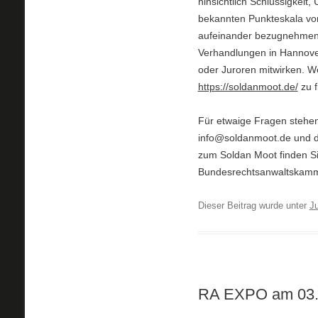
hinsichtlich Schlüssigkeit
bekannten Punkteskala von 
aufeinander bezugnehmende
Verhandlungen in Hannover
oder Juroren mitwirken. We
https://soldanmoot.de/
zu f
Für etwaige Fragen stehen
info@soldanmoot.de und di
zum Soldan Moot finden S
Bundesrechtsanwaltskamm
Dieser Beitrag wurde unter
Ju
RA EXPO am 03.0