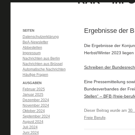
Ergebnisse der B
SEITEN
Datenschutzerklärung
BeA-Newsletter
Die Ergebnisse der Konju
Abbestellen
Herbst/Winter 2023 liegen 
Impressum
Nachrichten aus Berlin
Nachrichten aus Brüssel
Schreiben der Bundesrech
Automatische Nachrichten
Häufige Fragen
Eine Pressemitteilung sowi
AUSGABEN
Bundesverbandes der Frei
Februar 2025
Januar 2025
Stellen“ – BFB (freie-beruf
Dezember 2024
November 2024
Dieser Beitrag wurde am
30.
Oktober 2024
September 2024
Freie Berufe
.
August 2024
Juli 2024
Juni 2024