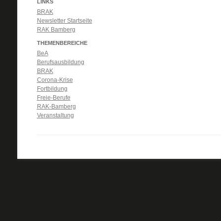
LINKS
BRAK
Newsletter Startseite
RAK Bamberg
THEMENBEREICHE
BeA
Berufsausbildung
BRAK
Corona-Krise
Fortbildung
Freie-Berufe
RAK-Bamberg
Veranstaltung