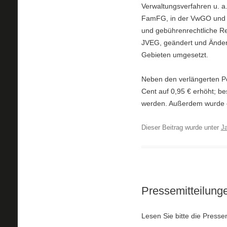
Verwaltungsverfahren u. a
FamFG, in der VwGO und 
und gebührenrechtliche R
JVEG, geändert und Änder
Gebieten umgesetzt.
Neben den verlängerten Po
Cent auf 0,95 € erhöht; b
werden. Außerdem wurde ei
Dieser Beitrag wurde unter
J
Pressemitteilung
Lesen Sie bitte die Press