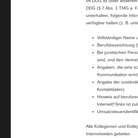
Im DDG ist unter anderem 
DDG (§ 7 Abs. 1 TMG a. F
unterhalten, folgende Info
verfügbar halten (z. B. un
Vollständiger Name un
Berufsbezeichnung (
Bei juristischen Pers
sind, und den Vertre
Angaben, die eine s
Kommunikation ermögl
Angabe der zuständi
Kontaktdaten)
Hinweis auf berufsr
Internetlinks ist zu
Umsatzsteueridentif
Alle Kolleginnen und Koll
Internetseiten gebeten.