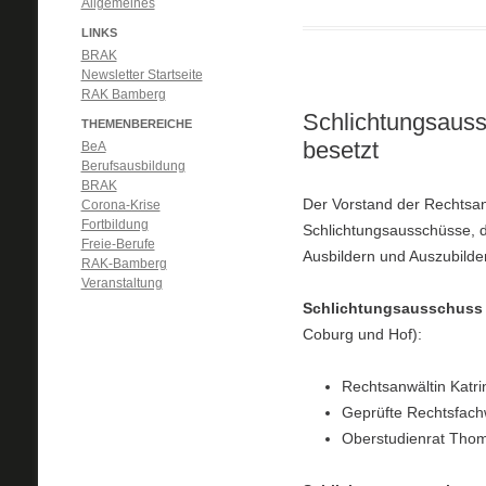
Allgemeines
LINKS
BRAK
Newsletter Startseite
RAK Bamberg
Schlichtungsauss
THEMENBEREICHE
besetzt
BeA
Berufsausbildung
BRAK
Der Vorstand der Rechtsa
Corona-Krise
Fortbildung
Schlichtungsausschüsse, d
Freie-Berufe
Ausbildern und Auszubilden
RAK-Bamberg
Veranstaltung
Schlichtungsausschuss
Coburg und Hof):
Rechtsanwältin Katri
Geprüfte Rechtsfachw
Oberstudienrat Thom