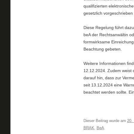
qualifizierten elektronis
gesetzlich vorgeschrieben i
Diese Regelung führt dazu
beA der Rechtsanwältin od
formwirksame Einreichung 
Beachtung gebeten.
Weitere Informationen fin
12.12.2024. Zudem weist 
darauf hin, dass zur Verm
seit 13.12.2024 eine Warn
beachtet werden sollte. Ei
Dieser Beitrag wurde am
20.
BRAK
,
BeA
.