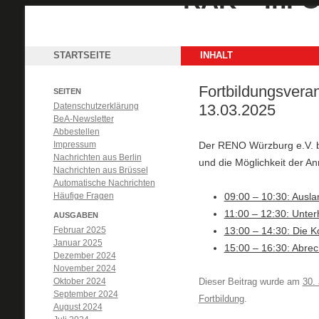
STARTSEITE
INHALT
Fortbildungsver
SEITEN
Datenschutzerklärung
13.03.2025
BeA-Newsletter
Abbestellen
Impressum
Der RENO Würzburg e.V. b
Nachrichten aus Berlin
und die Möglichkeit der 
Nachrichten aus Brüssel
Automatische Nachrichten
Häufige Fragen
09:00 – 10:30: Ausla
11:00 – 12:30: Unter
AUSGABEN
Februar 2025
13:00 – 14:30: Die K
Januar 2025
15:00 – 16:30: Abre
Dezember 2024
November 2024
Oktober 2024
Dieser Beitrag wurde am
30.
September 2024
Fortbildung
.
August 2024