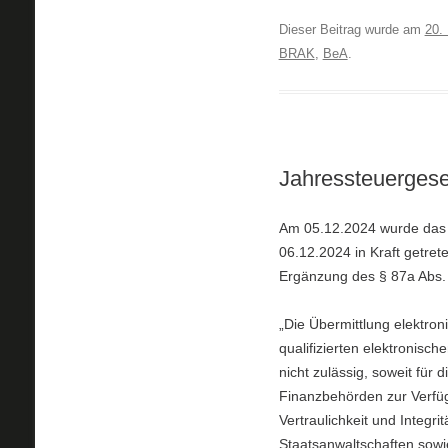
Dieser Beitrag wurde am
20.
BRAK
,
BeA
.
Jahressteuergese
Am 05.12.2024 wurde da
06.12.2024 in Kraft getret
Ergänzung des § 87a Abs.
„Die Übermittlung elektro
qualifizierten elektronisc
nicht zulässig, soweit für 
Finanzbehörden zur Verfügu
Vertraulichkeit und Integri
Staatsanwaltschaften sowi