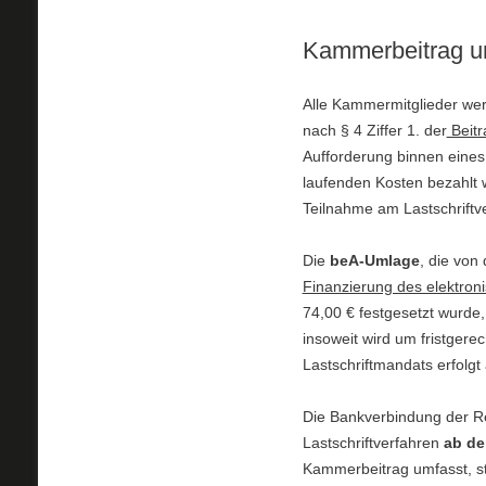
Kammerbeitrag u
Alle Kammermitglieder wer
nach § 4 Ziffer 1. der
Beit
Aufforderung binnen
eines
laufenden Kosten bezahlt 
Teilnahme am Lastschriftv
Die
beA-Umlage
, die vo
Finanzierung des elektro
74,00 € festgesetzt wurde
insoweit wird um fristger
Lastschriftmandats erfolg
Die Bankverbindung der 
Lastschriftverfahren
ab de
Kammerbeitrag umfasst, s