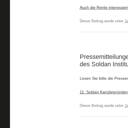
Auch die Rente interessie
Dieser Beitrag wurde unter
J
Pressemitteilung
des Soldan Instit
Lesen Sie bitte die Press
11. Soldan Kanzleigründer
Dieser Beitrag wurde unter
J