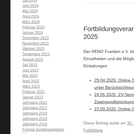
Juli 2024
Juni 2024
Mai 2024
April 2024
März 2024
Februar 2024
Fortbildungsvera
Januar 2024
2025
Dezember 2023
November 2023
Oktober 2023
Der RENO Franken e.V. bie
September 2023
Einzelheiten und die Mögl
August 2023
Juli 2023
Einladungen.
Juni 2023
Mai 2023
29.04.2025: Online-S
April 2023
März 2023
unter Berücksichtig
Februar 2023
24.05.2025: ZV-Semin
Januar 2023
Zwangsvollstreckung
Jahrgang 2022
Jahrgang 2021
23.09.2025: Online-S
Jahrgang 2020
Jahrgang 2019
Dieser Beitrag wurde am
30.
Jahrgang 2018
Corona-Sonderausgaben
Fortbildung
.