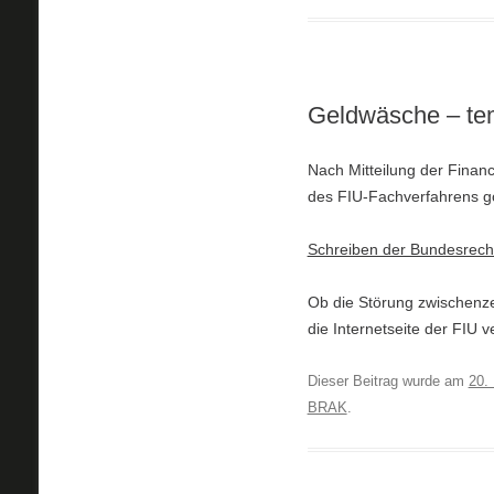
Geldwäsche – tem
Nach Mitteilung der Financi
des FIU-Fachverfahrens go
Schreiben der Bundesrec
Ob die Störung zwischenzei
die Internetseite der FIU 
Dieser Beitrag wurde am
20.
BRAK
.