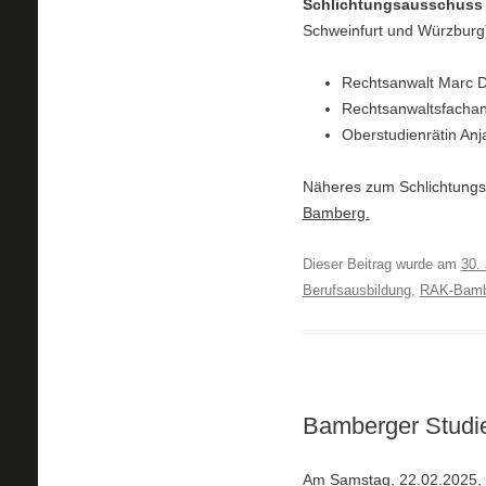
Schlichtungsausschuss
Schweinfurt und Würzburg
Rechtsanwalt Marc Do
Rechtsanwaltsfachan
Oberstudienrätin Anj
Näheres zum Schlichtungsv
Bamberg.
Dieser Beitrag wurde am
30.
Berufsausbildung
,
RAK-Bamb
Bamberger Studi
Am Samstag, 22.02.2025, f