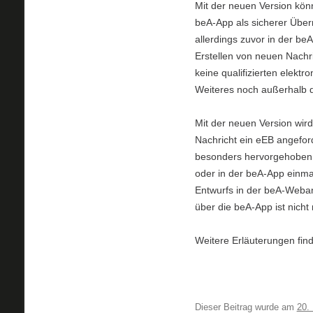
Mit der neuen Version kön
beA-App als sicherer Übe
allerdings zuvor in der b
Erstellen von neuen Nachr
keine qualifizierten elek
Weiteres noch außerhalb d
Mit der neuen Version wir
Nachricht ein eEB angeford
besonders hervorgehoben;
oder in der beA-App einmal
Entwurfs in der beA-Weba
über die beA-App ist nicht
Weitere Erläuterungen fin
Dieser Beitrag wurde am
20.