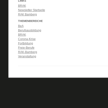
LINKS
BRAK
Newsletter Startseite
RAK Bamberg
THEMENBEREICHE
BeA
Berufsausbildung
BRAK
Corona-Krise
Fortbildung
Freie-Berufe
RAK-Bamberg
Veranstaltung