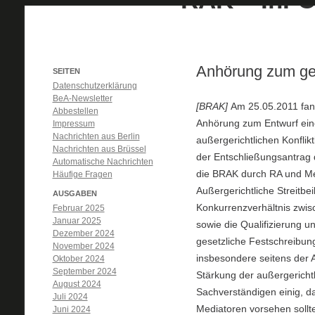
Anhörung zum ge
SEITEN
Datenschutzerklärung
BeA-Newsletter
[BRAK]
Am 25.05.2011 fan
Abbestellen
Anhörung zum Entwurf ein
Impressum
Nachrichten aus Berlin
außergerichtlichen Konflik
Nachrichten aus Brüssel
der Entschließungsantrag 
Automatische Nachrichten
die BRAK durch RA und Me
Häufige Fragen
Außergerichtliche Streitb
AUSGABEN
Konkurrenzverhältnis zwisc
Februar 2025
Januar 2025
sowie die Qualifizierung u
Dezember 2024
gesetzliche Festschreibun
November 2024
insbesondere seitens der 
Oktober 2024
September 2024
Stärkung der außergericht
August 2024
Sachverständigen einig, da
Juli 2024
Mediatoren vorsehen sollt
Juni 2024