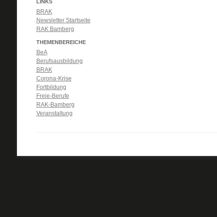
LINKS
BRAK
Newsletter Startseite
RAK Bamberg
THEMENBEREICHE
BeA
Berufsausbildung
BRAK
Corona-Krise
Fortbildung
Freie-Berufe
RAK-Bamberg
Veranstaltung