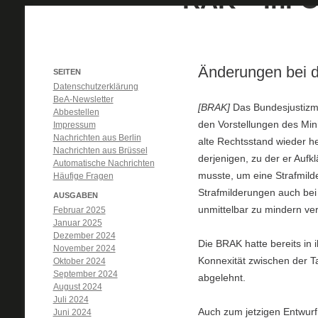
Änderungen bei d
SEITEN
Datenschutzerklärung
BeA-Newsletter
[BRAK]
Das Bundesjustizm
Abbestellen
den Vorstellungen des Mini
Impressum
Nachrichten aus Berlin
alte Rechtsstand wieder h
Nachrichten aus Brüssel
derjenigen, zu der er Aufk
Automatische Nachrichten
musste, um eine Strafmild
Häufige Fragen
Strafmilderungen auch bei 
AUSGABEN
unmittelbar zu mindern v
Februar 2025
Januar 2025
Dezember 2024
Die BRAK hatte bereits in 
November 2024
Konnexität zwischen der Ta
Oktober 2024
September 2024
abgelehnt.
August 2024
Juli 2024
Auch zum jetzigen Entwurf 
Juni 2024