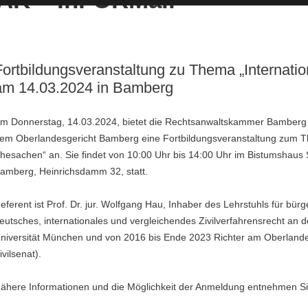
Fortbildungsveranstaltung zu Thema „Internati
am 14.03.2024 in Bamberg
m Donnerstag, 14.03.2024, bietet die Rechtsanwaltskammer Bamberg
em Oberlandesgericht Bamberg eine Fortbildungsveranstaltung zum Th
hesachen“ an. Sie findet von 10:00 Uhr bis 14:00 Uhr im Bistumshaus S
amberg, Heinrichsdamm 32, statt.
eferent ist Prof. Dr. jur. Wolfgang Hau, Inhaber des Lehrstuhls für bür
eutsches, internationales und vergleichendes Zivilverfahrensrecht an 
niversität München und von 2016 bis Ende 2023 Richter am Oberland
ivilsenat).
ähere Informationen und die Möglichkeit der Anmeldung entnehmen Si