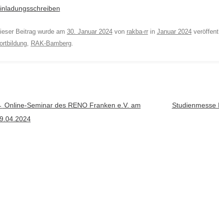
inladungsschreiben
ieser Beitrag wurde am
30. Januar 2024
von
rakba-rr
in
Januar 2024
veröffent
ortbildung
,
RAK-Bamberg
.
rtikel-Navigation
←
Online-Seminar des RENO Franken e.V. am
Studienmesse
9.04.2024