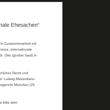
onale Ehesachen“
 in Zusammenarbeit mit
ema „Internationale
t. Otto (großer Saal) in
gerliches Recht und
der Ludwig-Maximilians-
esgericht München (25.
e bitte dem