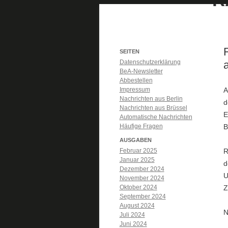
SEITEN
Datenschutzerklärung
BeA-Newsletter
Abbestellen
Impressum
A
Nachrichten aus Berlin
d
Nachrichten aus Brüssel
E
Automatische Nachrichten
Häufige Fragen
B
AUSGABEN
Februar 2025
R
Januar 2025
d
Dezember 2024
U
November 2024
Oktober 2024
Z
September 2024
August 2024
N
Juli 2024
Juni 2024