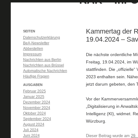
Kammertag der 
SEITEN
Datenschutzerklärung
19.04.2024 – Sav
BeA-Newsletter
Abbestellen
Impressum
Die nächste ordentliche 
Nachrichten aus Berlin
Freitag, 19.04.2024, im 
Nachrichten aus Brüssel
stattfinden. Die „offiziel
Automatische Nachrichten
Häufige Fragen
2023 enthalten sein. Näher
jetzt darum gebeten, den 
AUSGABEN
Februar 2025
Januar 2025
Vor der Kammerversammlun
Dezember 2024
„Digitalisierung in Anwal
November 2024
Oktober 2024
Intelligenz (KI), widmet. 
September 2024
Würzburg.
August 2024
Juli 2024
Juni 2024
Dieser Beitrag wurde am
29.