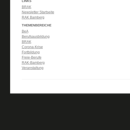
LINKS
BRAK
Newsletter Startseite
RAK Bamberg
THEMENBEREICHE
BeA
Berufsausbildung
BRAK
Corona-Krise
Fortbildung
Freie-Berufe
RAK-Bamberg
Veranstaltung