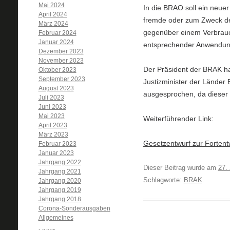
Mai 2024
In die BRAO soll ein neue
April 2024
fremde oder zum Zweck de
März 2024
gegenüber einem Verbrauch
Februar 2024
Januar 2024
entsprechender Anwendun
Dezember 2023
November 2023
Der Präsident der BRAK hat
Oktober 2023
September 2023
Justizminister der Lände
August 2023
ausgesprochen, da dieser 
Juli 2023
Juni 2023
Mai 2023
Weiterführender Link:
April 2023
März 2023
Gesetzentwurf zur Fortent
Februar 2023
Januar 2023
Jahrgang 2022
Dieser Beitrag wurde am
27. 
Jahrgang 2021
Schlagworte:
BRAK
.
Jahrgang 2020
Jahrgang 2019
Jahrgang 2018
Corona-Sonderausgaben
Allgemeines