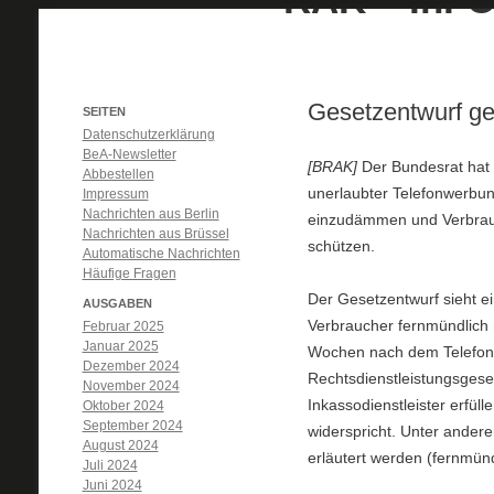
Gesetzentwurf ge
SEITEN
Datenschutzerklärung
BeA-Newsletter
[BRAK]
Der Bundesrat hat 
Abbestellen
unerlaubter Telefonwerbun
Impressum
Nachrichten aus Berlin
einzudämmen und Verbrauc
Nachrichten aus Brüssel
schützen.
Automatische Nachrichten
Häufige Fragen
Der Gesetzentwurf sieht ei
AUSGABEN
Verbraucher fernmündlich 
Februar 2025
Januar 2025
Wochen nach dem Telefonge
Dezember 2024
Rechtsdienstleistungsgese
November 2024
Inkassodienstleister erfü
Oktober 2024
September 2024
widerspricht. Unter ande
August 2024
erläutert werden (fernmünd
Juli 2024
Juni 2024