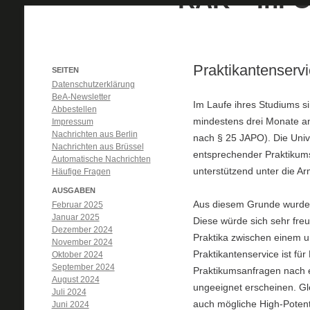
Praktikantenservi
SEITEN
Datenschutzerklärung
BeA-Newsletter
Im Laufe ihres Studiums si
Abbestellen
mindestens drei Monate an 
Impressum
Nachrichten aus Berlin
nach § 25 JAPO). Die Univ
Nachrichten aus Brüssel
entsprechender Praktikumss
Automatische Nachrichten
unterstützend unter die Ar
Häufige Fragen
AUSGABEN
Aus diesem Grunde wurde v
Februar 2025
Januar 2025
Diese würde sich sehr freue
Dezember 2024
Praktika zwischen einem u
November 2024
Praktikantenservice ist fü
Oktober 2024
September 2024
Praktikumsanfragen nach 
August 2024
ungeeignet erscheinen. Gl
Juli 2024
auch mögliche High-Potenti
Juni 2024