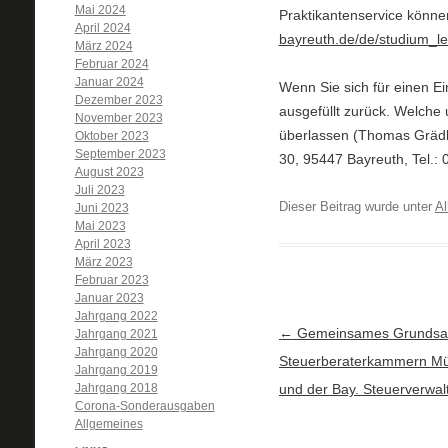
Mai 2024
Praktikantenservice könne
April 2024
bayreuth.de/de/studium_leh
März 2024
Februar 2024
Januar 2024
Wenn Sie sich für einen Ei
Dezember 2023
ausgefüllt zurück. Welche u
November 2023
überlassen (Thomas Grädle
Oktober 2023
September 2023
30, 95447 Bayreuth, Tel.: 
August 2023
Juli 2023
Dieser Beitrag wurde unter
Al
Juni 2023
Mai 2023
April 2023
März 2023
Februar 2023
Januar 2023
Jahrgang 2022
Artikel-Navigation
←
Gemeinsames Grundsat
Jahrgang 2021
Jahrgang 2020
Steuerberaterkammern M
Jahrgang 2019
Jahrgang 2018
und der Bay. Steuerverwal
Corona-Sonderausgaben
Allgemeines