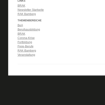
LINKS
BRAK
Newsletter Startseite
RAK Bamberg
THEMENBEREICHE
BeA
Berufsausbildung
BRAK
Corona-Krise
Fortbildung
Freie-Berufe
RAK-Bamberg
Veranstaltung