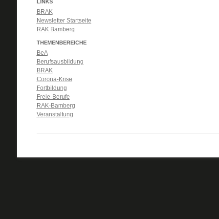
LINKS
BRAK
Newsletter Startseite
RAK Bamberg
THEMENBEREICHE
BeA
Berufsausbildung
BRAK
Corona-Krise
Fortbildung
Freie-Berufe
RAK-Bamberg
Veranstaltung