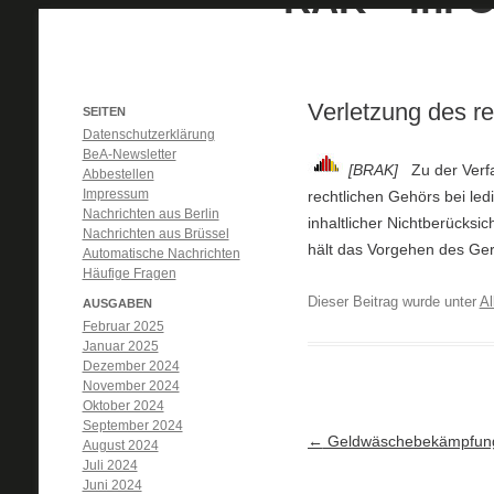
Verletzung des r
SEITEN
Datenschutzerklärung
BeA-Newsletter
[BRAK]
Zu der Ver
Abbestellen
Impressum
rechtlichen Gehörs bei ledi
Nachrichten aus Berlin
inhaltlicher Nichtberücksi
Nachrichten aus Brüssel
hält das Vorgehen des Geric
Automatische Nachrichten
Häufige Fragen
Dieser Beitrag wurde unter
Al
AUSGABEN
Februar 2025
Januar 2025
Dezember 2024
November 2024
Oktober 2024
September 2024
Artikel-Navigation
←
Geldwäschebekämpfun
August 2024
Juli 2024
Juni 2024