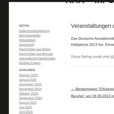
Veranstaltungen 
SEITEN
Datenschutzerklärung
BeA-Newsletter
Das Deutsche Anwaltsinsti
Abbestellen
Halbjahres 2013 hin. Einz
Impressum
Nachrichten aus Berlin
Nachrichten aus Brüssel
Dieser Beitrag wurde unter
Al
Automatische Nachrichten
Häufige Fragen
AUSGABEN
Februar 2025
Januar 2025
Dezember 2024
Artikel-Navigation
←
Beratungstag “Erfolgrei
November 2024
Oktober 2024
Berufen” am 18.09.2013 in
September 2024
August 2024
Juli 2024
Juni 2024