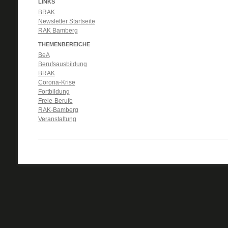
LINKS
BRAK
Newsletter Startseite
RAK Bamberg
THEMENBEREICHE
BeA
Berufsausbildung
BRAK
Corona-Krise
Fortbildung
Freie-Berufe
RAK-Bamberg
Veranstaltung