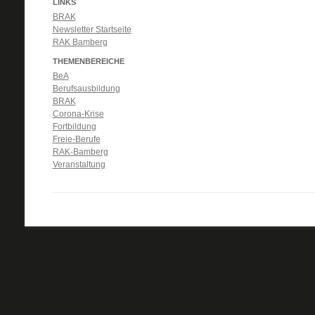
LINKS
BRAK
Newsletter Startseite
RAK Bamberg
THEMENBEREICHE
BeA
Berufsausbildung
BRAK
Corona-Krise
Fortbildung
Freie-Berufe
RAK-Bamberg
Veranstaltung