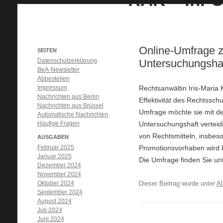
Online-Umfrage zu
SEITEN
Datenschutzerklärung
Untersuchungsha
BeA-Newsletter
Abbestellen
Impressum
Rechtsanwältin Iris-Maria
Nachrichten aus Berlin
Effektivität des Rechtssch
Nachrichten aus Brüssel
Umfrage möchte sie mit der
Automatische Nachrichten
Häufige Fragen
Untersuchungshaft verteidi
von Rechtsmitteln, insbe
AUSGABEN
Februar 2025
Promotionsvorhaben wird 
Januar 2025
Die Umfrage finden Sie un
Dezember 2024
November 2024
Oktober 2024
Dieser Beitrag wurde unter
Al
September 2024
August 2024
Juli 2024
Juni 2024