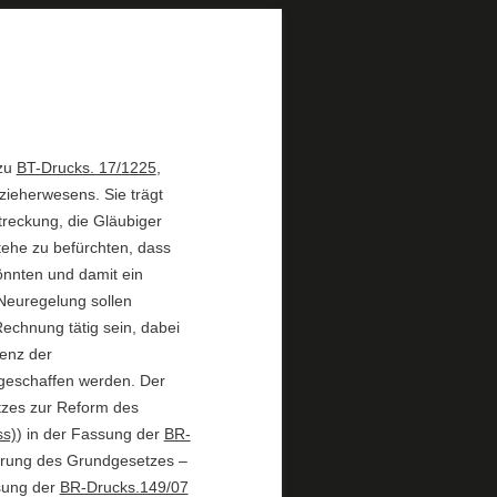
 zu
BT-Drucks. 17/1225
,
lzieherwesens. Sie trägt
reckung, die Gläubiger
tehe zu befürchten, dass
önnten und damit ein
 Neuregelung sollen
echnung tätig sein, dabei
ienz der
geschaffen werden. Der
tzes zur Reform des
ss)
) in der Fassung der
BR-
erung des Grundgesetzes –
ssung der
BR-Drucks.149/07