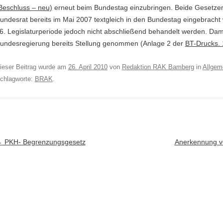
Beschluss – neu)
erneut beim Bundestag einzubringen. Beide Gesetze
undesrat bereits im Mai 2007 textgleich in den Bundestag eingebracht
6. Legislaturperiode jedoch nicht abschließend behandelt werden. Dam
undesregierung bereits Stellung genommen (Anlage 2 der
BT-Drucks.
ieser Beitrag wurde am
26. April 2010
von
Redaktion RAK Bamberg
in
Allgem
chlagworte:
BRAK
.
rtikel-Navigation
←
PKH- Begrenzungsgesetz
Anerkennung vo