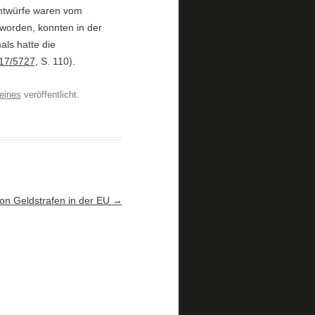
ntwürfe waren vom
 worden, konnten in der
als hatte die
 17/5727
, S. 110).
eines
veröffentlicht.
n Geldstrafen in der EU
→