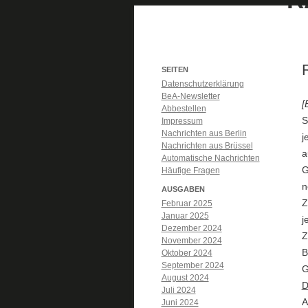
SEITEN
Datenschutzerklärung
BeA-Newsletter
[
Abbestellen
S
Impressum
Nachrichten aus Berlin
j
Nachrichten aus Brüssel
a
Automatische Nachrichten
G
Häufige Fragen
n
AUSGABEN
Z
Februar 2025
Januar 2025
j
Dezember 2024
Z
November 2024
B
Oktober 2024
September 2024
G
August 2024
D
Juli 2024
A
Juni 2024