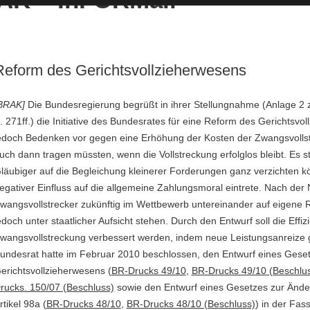
Reform des Gerichtsvollzieherwesens
BRAK]
Die Bundesregierung begrüßt in ihrer Stellungnahme (Anlage 2
. 271ff.) die Initiative des Bundesrates für eine Reform des Gerichtsvol
edoch Bedenken vor gegen eine Erhöhung der Kosten der Zwangsvollst
uch dann tragen müssten, wenn die Vollstreckung erfolglos bleibt. Es s
läubiger auf die Begleichung kleinerer Forderungen ganz verzichten k
egativer Einfluss auf die allgemeine Zahlungsmoral eintrete. Nach der
wangsvollstrecker zukünftig im Wettbewerb untereinander auf eigene R
edoch unter staatlicher Aufsicht stehen. Durch den Entwurf soll die Effiz
wangsvollstreckung verbessert werden, indem neue Leistungsanreize 
undesrat hatte im Februar 2010 beschlossen, den Entwurf eines Gese
erichtsvollzieherwesens (
BR-Drucks 49/10
,
BR-Drucks 49/10 (Beschlu
rucks. 150/07 (Beschluss)
sowie den Entwurf eines Gesetzes zur Änd
rtikel 98a (
BR-Drucks 48/10
,
BR-Drucks 48/10 (Beschluss)
) in der Fa