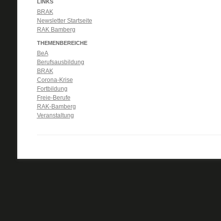
LINKS
BRAK
Newsletter Startseite
RAK Bamberg
THEMENBEREICHE
BeA
Berufsausbildung
BRAK
Corona-Krise
Fortbildung
Freie-Berufe
RAK-Bamberg
Veranstaltung