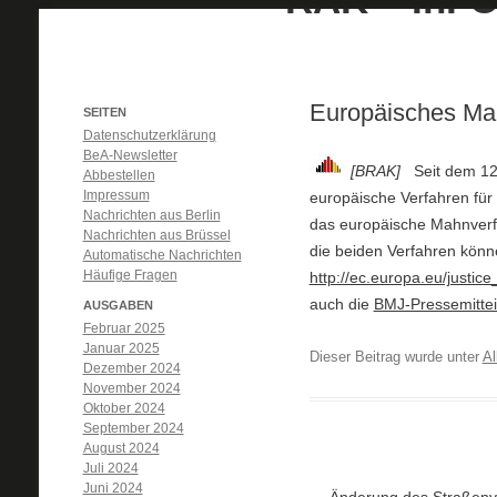
Europäisches Ma
SEITEN
Datenschutzerklärung
BeA-Newsletter
[BRAK]
Seit dem 1
Abbestellen
Impressum
europäische Verfahren für
Nachrichten aus Berlin
das europäische Mahnverfa
Nachrichten aus Brüssel
die beiden Verfahren könn
Automatische Nachrichten
Häufige Fragen
http://ec.europa.eu/justice
auch die
BMJ-Pressemittei
AUSGABEN
Februar 2025
Januar 2025
Dieser Beitrag wurde unter
Al
Dezember 2024
November 2024
Oktober 2024
September 2024
August 2024
Juli 2024
Juni 2024