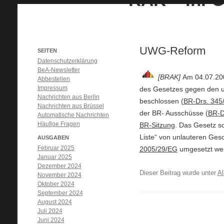
UWG-Reform
SEITEN
Datenschutzerklärung
BeA-Newsletter
[BRAK]
Am 04.07.200
Abbestellen
Impressum
des Gesetzes gegen den u
Nachrichten aus Berlin
beschlossen (
BR-Drs. 345/
Nachrichten aus Brüssel
der BR- Ausschüsse (
BR-D
Automatische Nachrichten
Häufige Fragen
BR-Sitzung
. Das Gesetz so
Liste“ von unlauteren Gesc
AUSGABEN
Februar 2025
2005/29/EG
umgesetzt we
Januar 2025
Dezember 2024
Dieser Beitrag wurde unter
Al
November 2024
Oktober 2024
September 2024
August 2024
Juli 2024
Juni 2024