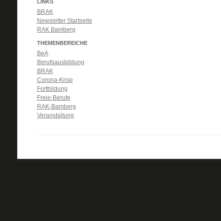
LINKS
BRAK
Newsletter Startseite
RAK Bamberg
THEMENBEREICHE
BeA
Berufsausbildung
BRAK
Corona-Krise
Fortbildung
Freie-Berufe
RAK-Bamberg
Veranstaltung