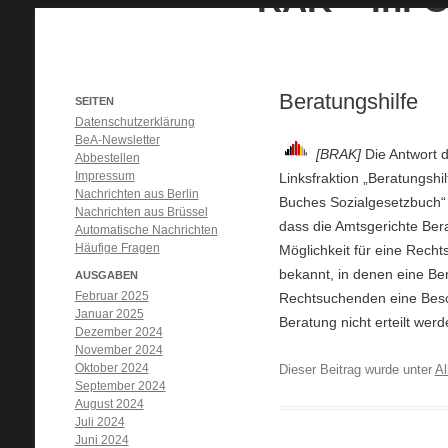
Beratungshilfe
SEITEN
Datenschutzerklärung
BeA-Newsletter
[BRAK]
Die Antwort 
Abbestellen
Impressum
Linksfraktion „Beratungshi
Nachrichten aus Berlin
Buches Sozialgesetzbuch“ 
Nachrichten aus Brüssel
dass die Amtsgerichte Ber
Automatische Nachrichten
Häufige Fragen
Möglichkeit für eine Recht
bekannt, in denen eine Ber
AUSGABEN
Februar 2025
Rechtsuchenden eine Besch
Januar 2025
Beratung nicht erteilt wer
Dezember 2024
November 2024
Oktober 2024
Dieser Beitrag wurde unter
Al
September 2024
August 2024
Juli 2024
Juni 2024