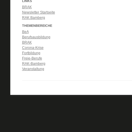
LINKS
BRAK
Newsletter Startseite
RAK Bamberg
THEMENBEREICHE
BeA
Berufsausbildung
BRAK
Corona-Krise
Fortbildung
Freie-Berufe
RAK-Bamberg
Veranstaltung