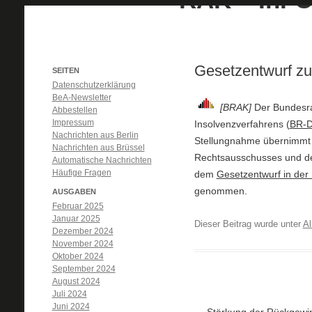
Gesetzentwurf zu
SEITEN
Datenschutzerklärung
BeA-Newsletter
[BRAK]
Der Bundesra
Abbestellen
Impressum
Insolvenzverfahrens (
BR-D
Nachrichten aus Berlin
Stellungnahme übernimmt 
Nachrichten aus Brüssel
Rechtsausschusses und d
Automatische Nachrichten
Häufige Fragen
dem
Gesetzentwurf in der
genommen.
AUSGABEN
Februar 2025
Januar 2025
Dieser Beitrag wurde unter
Al
Dezember 2024
November 2024
Oktober 2024
September 2024
August 2024
Juli 2024
Juni 2024