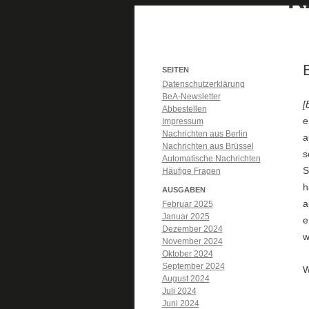
SEITEN
Datenschutzerklärung
BeA-Newsletter
[
Abbestellen
e
Impressum
Nachrichten aus Berlin
a
Nachrichten aus Brüssel
s
Automatische Nachrichten
S
Häufige Fragen
h
AUSGABEN
a
Februar 2025
Januar 2025
e
Dezember 2024
w
November 2024
Oktober 2024
September 2024
W
August 2024
Juli 2024
Juni 2024