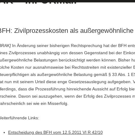
BFH: Zivilprozesskosten als außergewöhnliche
BRAK]
In Änderung seiner bisherigen Rechtsprechung hat der BFH ent
ines Zivilprozesses unabhängig von dessen Gegenstand bei der Eink
ußergewöhnliche Belastungen berücksichtigt werden können. Bisher h
olche Kosten nur ausnahmsweise bei Rechtsstreiten mit existenzieller
teuerpflichtigen als außergewöhnliche Belastung gemäß § 33 Abs. 1 
at nun mit seinem Urteil diese enge Gesetzesauslegung aufgegeben. V
llerdings, dass die Prozessführung hinreichende Aussicht auf Erfolg biet
rscheine. Davon sei auszugehen, wenn der Erfolg des Zivilprozesses
ahrscheinlich sei wie ein Misserfolg.
eiterführende Links:
Entscheidung des BFH vom 12.5.2011 VI R 42/10