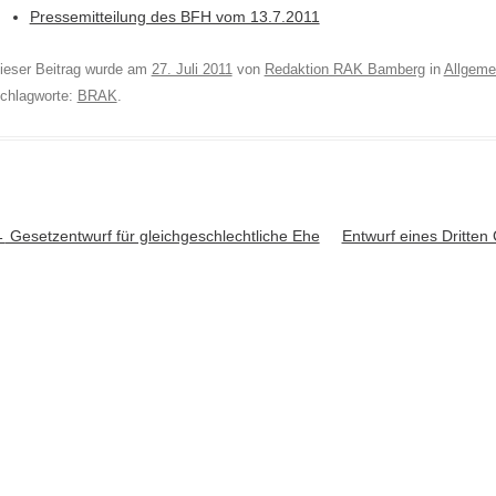
Pressemitteilung des BFH vom 13.7.2011
ieser Beitrag wurde am
27. Juli 2011
von
Redaktion RAK Bamberg
in
Allgeme
chlagworte:
BRAK
.
rtikel-Navigation
←
Gesetzentwurf für gleichgeschlechtliche Ehe
Entwurf eines Dritte