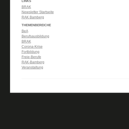
LINKS
BRAK
Newsletter Startseite
RAK Bamberg
THEMENBEREICHE
BeA
Berufsausbildung
BRAK
Corona-Krise
Fortbildung
Freie-Berufe
RAK-Bamberg
Veranstaltung