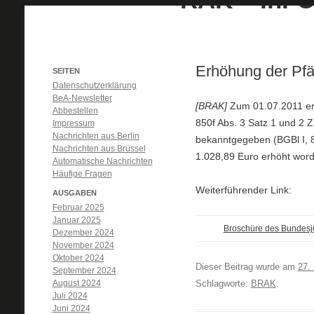
Erhöhung der Pfä
SEITEN
Datenschutzerklärung
BeA-Newsletter
[BRAK]
Zum 01.07.2011 er
Abbestellen
850f Abs. 3 Satz 1 und 2 
Impressum
Nachrichten aus Berlin
bekanntgegeben (BGBl I, 82
Nachrichten aus Brüssel
1.028,89 Euro erhöht wor
Automatische Nachrichten
Häufige Fragen
Weiterführender Link:
AUSGABEN
Februar 2025
Januar 2025
Broschüre des Bundesju
Dezember 2024
November 2024
Oktober 2024
Dieser Beitrag wurde am
27.
September 2024
August 2024
Schlagworte:
BRAK
.
Juli 2024
Juni 2024