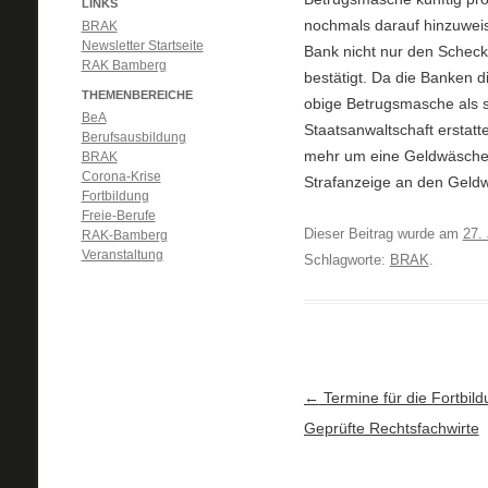
LINKS
nochmals darauf hinzuweis
BRAK
Newsletter Startseite
Bank nicht nur den Scheck
RAK Bamberg
bestätigt. Da die Banken d
THEMENBEREICHE
obige Betrugsmasche als so
BeA
Staatsanwaltschaft erstatt
Berufsausbildung
mehr um eine Geldwäschev
BRAK
Corona-Krise
Strafanzeige an den Geldw
Fortbildung
Freie-Berufe
Dieser Beitrag wurde am
27. 
RAK-Bamberg
Veranstaltung
Schlagworte:
BRAK
.
Artikel-Navigation
←
Termine für die Fortbil
Geprüfte Rechtsfachwirte