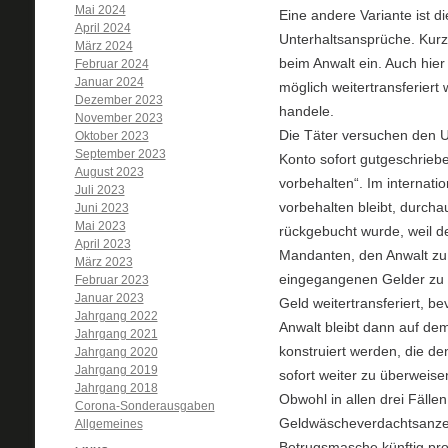
Mai 2024
Eine andere Variante ist 
April 2024
Unterhaltsansprüche. Kurz
März 2024
beim Anwalt ein. Auch hie
Februar 2024
Januar 2024
möglich weitertransferiert 
Dezember 2023
handele.
November 2023
Die Täter versuchen den 
Oktober 2023
September 2023
Konto sofort gutgeschrieb
August 2023
vorbehalten“. Im internat
Juli 2023
vorbehalten bleibt, durchau
Juni 2023
Mai 2023
rückgebucht wurde, weil d
April 2023
Mandanten, den Anwalt zu 
März 2023
eingegangenen Gelder zu v
Februar 2023
Januar 2023
Geld weitertransferiert, be
Jahrgang 2022
Anwalt bleibt dann auf dem
Jahrgang 2021
konstruiert werden, die d
Jahrgang 2020
Jahrgang 2019
sofort weiter zu überweise
Jahrgang 2018
Obwohl in allen drei Fällen
Corona-Sonderausgaben
Geldwäscheverdachtsanzeig
Allgemeines
Betrugsmasche künftig prof