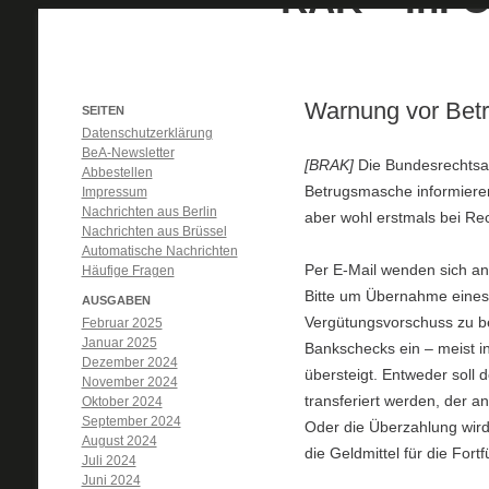
Warnung vor Bet
SEITEN
Datenschutzerklärung
BeA-Newsletter
[BRAK]
Die Bundesrechts
Abbestellen
Betrugsmasche informieren,
Impressum
Nachrichten aus Berlin
aber wohl erstmals bei Re
Nachrichten aus Brüssel
Automatische Nachrichten
Per E-Mail wenden sich an
Häufige Fragen
Bitte um Übernahme eines 
AUSGABEN
Vergütungsvorschuss zu be
Februar 2025
Januar 2025
Bankschecks ein – meist in
Dezember 2024
übersteigt. Entweder soll 
November 2024
transferiert werden, der a
Oktober 2024
September 2024
Oder die Überzahlung wird
August 2024
die Geldmittel für die For
Juli 2024
Juni 2024