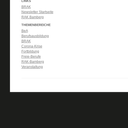
LINKS
BRAK
Newsletter Startseite
RAK Bamberg
THEMENBEREICHE
BeA
Berufsausbildung
BRAK
Corona-Krise
Fortbildung
Freie-Berufe
RAK-Bamberg
Veranstaltung