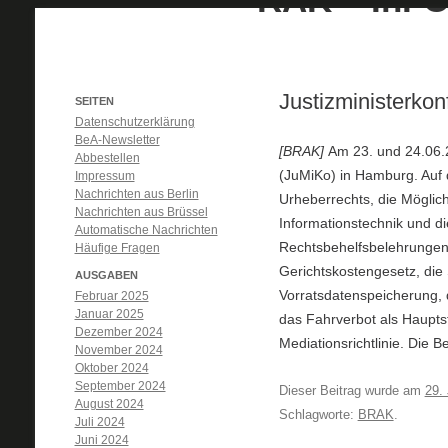
Justizministerkon
SEITEN
Datenschutzerklärung
BeA-Newsletter
[BRAK]
Am 23. und 24.06.2
Abbestellen
(JuMiKo) in Hamburg. Auf
Impressum
Nachrichten aus Berlin
Urheberrechts, die Möglic
Nachrichten aus Brüssel
Informationstechnik und di
Automatische Nachrichten
Rechtsbehelfsbelehrungen 
Häufige Fragen
Gerichtskostengesetz, die
AUSGABEN
Vorratsdatenspeicherung, 
Februar 2025
Januar 2025
das Fahrverbot als Haupts
Dezember 2024
Mediationsrichtlinie. Die 
November 2024
Oktober 2024
September 2024
Dieser Beitrag wurde am
29.
August 2024
Schlagworte:
BRAK
.
Juli 2024
Juni 2024