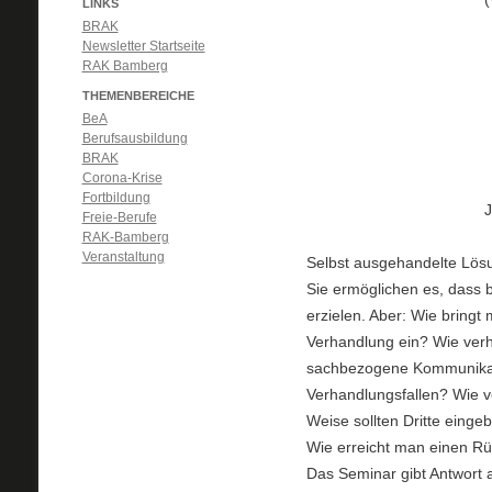
LINKS
BRAK
Newsletter Startseite
RAK Bamberg
THEMENBEREICHE
BeA
Berufsausbildung
BRAK
Corona-Krise
Fortbildung
J
Freie-Berufe
RAK-Bamberg
Veranstaltung
Selbst ausgehandelte Lösun
Sie ermöglichen es, dass 
erzielen. Aber: Wie bring
Verhandlung ein? Wie verh
sachbezogene Kommunikat
Verhandlungsfallen? Wie 
Weise sollten Dritte einge
Wie erreicht man einen Rü
Das Seminar gibt Antwort 