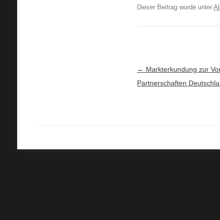
Dieser Beitrag wurde unter
Al
Artikel-Navigation
←
Markterkundung zur Vor
Partnerschaften Deutschl