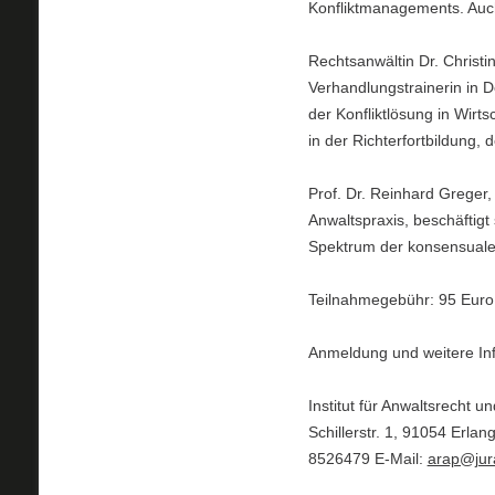
Konfliktmanagements. Auch
Rechtsanwältin Dr. Christ
Verhandlungstrainerin in D
der Konfliktlösung in Wir
in der Richterfortbildung,
Prof. Dr. Reinhard Greger,
Anwaltspraxis, beschäftig
Spektrum der konsensualen
Teilnahmegebühr: 95 Euro
Anmeldung und weitere In
Institut für Anwaltsrecht 
Schillerstr. 1, 91054 Erlan
8526479 E-Mail:
arap@jur