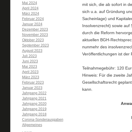
Mai 2024
mit sich, die ab sofort in
April 2024
sich u.a. auf Gründung un
März 2024
Sacheinlage) und Kapitaler
Februar 2024
Januar 2024
Insolvenzrecht) sowie auf
Dezember 2023
durch die Reform hervorge
November 2023
aktuellen BGH-Rechtsprechu
Oktober 2023
September 2023
nunmehr des insolvenzrech
August 2023
Veröffentlichungen ist der
Juli 2023
Juni 2023
Mai 2023
Teilnahmegebühr: 120 Eur
April 2023
Hinweis: Für die zweite Ja
März 2023
Gesellschaftsrecht geplan
Februar 2023
Januar 2023
kann.
Jahrgang 2022
Jahrgang 2021
Anwal
Jahrgang 2020
Jahrgang 2019
Jahrgang 2018
Corona-Sonderausgaben
Allgemeines
(