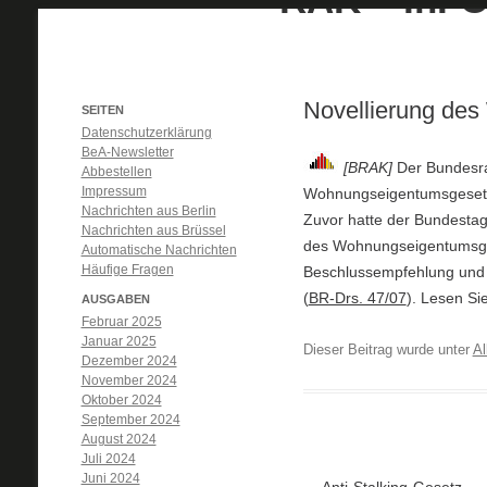
Novellierung de
SEITEN
Datenschutzerklärung
BeA-Newsletter
[BRAK]
Der Bundesra
Abbestellen
Impressum
Wohnungseigentumsgesetz
Nachrichten aus Berlin
Zuvor hatte der Bundesta
Nachrichten aus Brüssel
des Wohnungseigentumsge
Automatische Nachrichten
Häufige Fragen
Beschlussempfehlung und 
(
BR-Drs. 47/07
). Lesen Si
AUSGABEN
Februar 2025
Januar 2025
Dieser Beitrag wurde unter
Al
Dezember 2024
November 2024
Oktober 2024
September 2024
August 2024
Juli 2024
Juni 2024