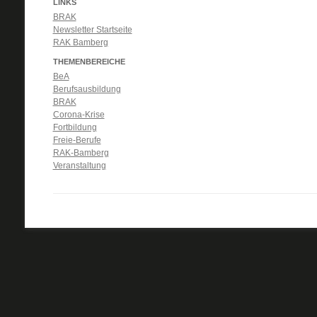
LINKS
BRAK
Newsletter Startseite
RAK Bamberg
THEMENBEREICHE
BeA
Berufsausbildung
BRAK
Corona-Krise
Fortbildung
Freie-Berufe
RAK-Bamberg
Veranstaltung