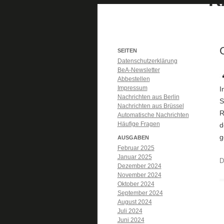
SEITEN
Datenschutzerklärung
BeA-Newsletter
Abbestellen
Impressum
I
Nachrichten aus Berlin
S
Nachrichten aus Brüssel
R
Automatische Nachrichten
Häufige Fragen
g
AUSGABEN
Februar 2025
Januar 2025
D
Dezember 2024
November 2024
Oktober 2024
September 2024
August 2024
Juli 2024
Juni 2024