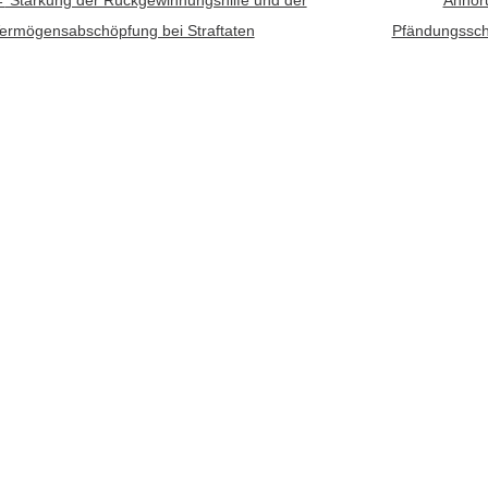
rtikel-Navigation
←
Stärkung der Rückgewinnungshilfe und der
Anhör
ermögensabschöpfung bei Straftaten
Pfändungssch