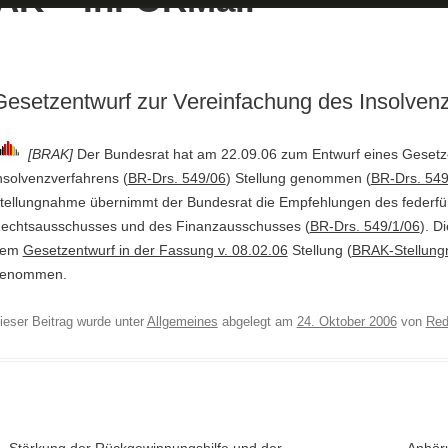
Gesetzentwurf zur Vereinfachung des Insolven
[BRAK]
Der Bundesrat hat am 22.09.06 zum Entwurf eines Gesetz
nsolvenzverfahrens (
BR-Drs. 549/06
) Stellung genommen (
BR-Drs. 549
tellungnahme übernimmt der Bundesrat die Empfehlungen des federf
echtsausschusses und des Finanzausschusses (
BR-Drs. 549/1/06
). D
dem
Gesetzentwurf in der Fassung v. 08.02.06
Stellung (
BRAK-Stellun
enommen.
ieser Beitrag wurde unter
Allgemeines
abgelegt am
24. Oktober 2006
von
Red