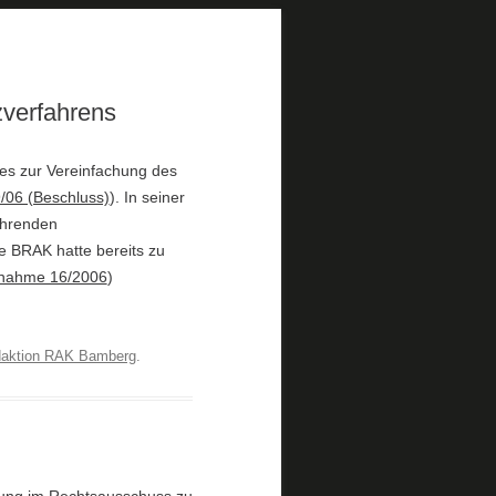
zverfahrens
es zur Vereinfachung des
/06 (Beschluss)
). In seiner
ührenden
ie BRAK hatte bereits zu
gnahme 16/2006
)
aktion RAK Bamberg
.