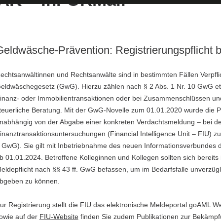
Geldwäsche-Prävention: Registrierungspflicht b
echtsanwältinnen und Rechtsanwälte sind in bestimmten Fällen Verpfl
eldwäschegesetz (GwG). Hierzu zählen nach § 2 Abs. 1 Nr. 10 GwG et
inanz- oder Immobilientransaktionen oder bei Zusammenschlüssen u
teuerliche Beratung. Mit der GwG-Novelle zum 01.01.2020 wurde die Pfli
nabhängig von der Abgabe einer konkreten Verdachtsmeldung – bei der 
inanztransaktionsuntersuchungen (Financial Intelligence Unit – FIU) zu 
 GwG). Sie gilt mit Inbetriebnahme des neuen Informationsverbundes d
b 01.01.2024. Betroffene Kolleginnen und Kollegen sollten sich bereits 
eldepflicht nach §§ 43 ff. GwG befassen, um im Bedarfsfalle unverzüg
bgeben zu können.
ur Registrierung stellt die FIU das elektronische Meldeportal goAML W
owie auf der
FIU-Website
finden Sie zudem Publikationen zur Bekämp