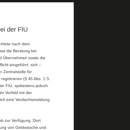
ei der FIU
ichtete nach dem
wa die Beratung bei
nd Übernahmen sowie die
cht eingeführt, sich –
Zentralstelle für
registrieren (§ 45 Abs. 1 S.
er FIU, spätestens jedoch
im Vorfeld mit der
lich eine Verdachtsmeldung
eb zur Verfügung. Dort
fung von Geldwäsche und