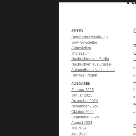
SEITEN
Datenschutzerklärung
BeA-Newsletter
R
Abbestellen
G
Impressum
Nachrichten aus Berlin
F
Nachrichten aus Brüssel
s
Automatische Nachrichten
u
Häufige Fragen
F
AUSGABEN
2
Februar 2025
Januar 2025
a
Dezember 2024
M
November 2024
a
Oktober 2024
September 2024
August 2024
Z
Juli 2024
s
Juni 2024