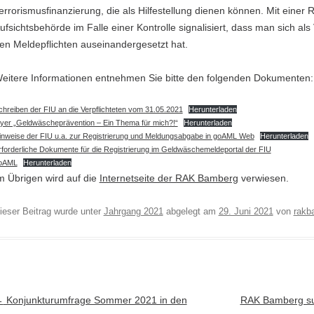
errorismusfinanzierung, die als Hilfestellung dienen können. Mit einer R
ufsichtsbehörde im Falle einer Kontrolle signalisiert, dass man sich als V
en Meldepflichten auseinandergesetzt hat.
eitere Informationen entnehmen Sie bitte den folgenden Dokumenten:
chreiben der FIU an die Verpflichteten vom 31.05.2021
Herunterladen
lyer „Geldwäscheprävention – Ein Thema für mich?!“
Herunterladen
inweise der FIU u.a. zur Registrierung und Meldungsabgabe in goAML Web
Herunterladen
rforderliche Dokumente für die Registrierung im Geldwäschemeldeportal der FIU
oAML
Herunterladen
m Übrigen wird auf die
Internetseite der RAK Bamberg
verwiesen.
ieser Beitrag wurde unter
Jahrgang 2021
abgelegt am
29. Juni 2021
von
rakba
rtikel-Navigation
←
Konjunkturumfrage Sommer 2021 in den
RAK Bamberg suc