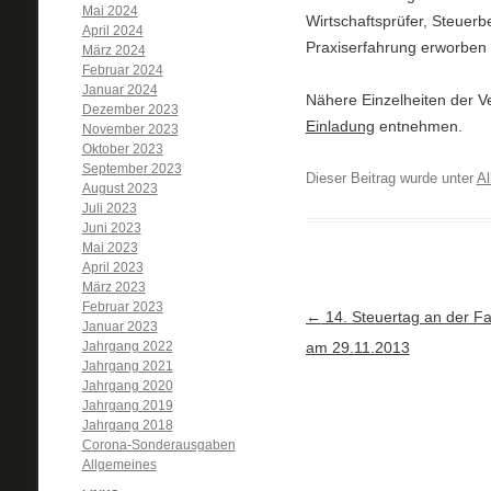
Mai 2024
Wirtschaftsprüfer, Steuer
April 2024
Praxiserfahrung erworben 
März 2024
Februar 2024
Januar 2024
Nähere Einzelheiten der V
Dezember 2023
Einladung
entnehmen.
November 2023
Oktober 2023
September 2023
Dieser Beitrag wurde unter
Al
August 2023
Juli 2023
Juni 2023
Mai 2023
April 2023
März 2023
Februar 2023
Artikel-Navigation
←
14. Steuertag an der 
Januar 2023
Jahrgang 2022
am 29.11.2013
Jahrgang 2021
Jahrgang 2020
Jahrgang 2019
Jahrgang 2018
Corona-Sonderausgaben
Allgemeines