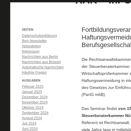
Fortbildungsvera
SEITEN
Datenschutzerklärung
Haftungsvermeidun
BeA-Newsletter
Berufsgesellscha
Abbestellen
Impressum
Nachrichten aus Berlin
Die Rechtsanwaltskammer
Nachrichten aus Brüssel
der Steuerberaterkammer
Automatische Nachrichten
Häufige Fragen
Wirtschaftsprüferkammer 
Haftungsvermeidung in inte
AUSGABEN
Februar 2025
des Gesetzes zur Einführu
Januar 2025
(PartG mbB).
Dezember 2024
November 2024
Oktober 2024
Das Seminar findet
von 15
September 2024
Steuerberaterkammer Nü
August 2024
Referent ist Rechtsanwalt,
Juli 2024
Juni 2024
viele Jahre lang in mittel