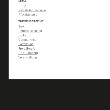
LINKS
BRAK
Newsletter Startseite
RAK Bamberg
THEMENBEREICHE
BeA
Berufsausbildung
BRAK
Corona-Krise
Fortbildung
Freie-Berufe
RAK-Bamberg
Veranstaltung