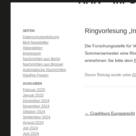
Ringvorlesung „I
SEITEN
Datenschutzerklärung
BeA-Newsletter
Die Forschungsstelle für 
Abbestellen
Sommersemester eine Ring
Impressum
Nachrichten aus Berlin
entnehmen Sie bitte dem
F
Nachrichten aus Brüssel
Automatische Nachrichten
Dieser Beitrag wurde unter
Al
Häufige Fragen
AUSGABEN
Februar 2025
Januar 2025
Dezember 2024
November 2024
Oktober 2024
Artikel-Navigation
←
Crashkurs Europarecht
September 2024
August 2024
Juli 2024
Juni 2024