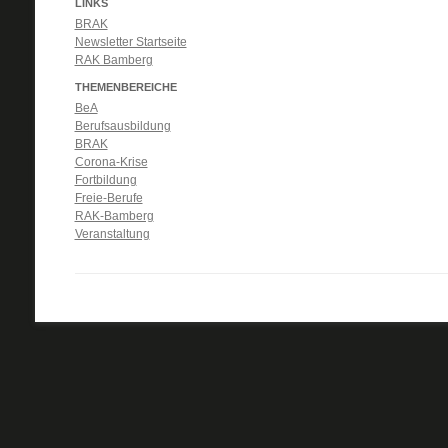
LINKS
BRAK
Newsletter Startseite
RAK Bamberg
THEMENBEREICHE
BeA
Berufsausbildung
BRAK
Corona-Krise
Fortbildung
Freie-Berufe
RAK-Bamberg
Veranstaltung