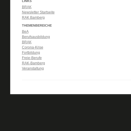
LINKS
BRAK
Newsletter Startseite
RAK Bamberg
THEMENBEREICHE
BeA
Berufsausbildung
BRAK
Corona-Krise
Fortbildung
Freie-Berufe
RAK-Bamberg
Veranstaltung