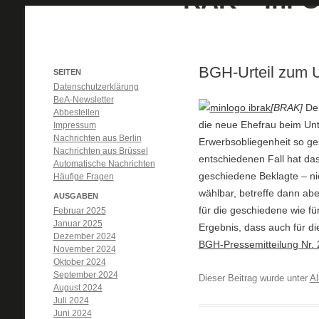
BGH-Urteil zum U
SEITEN
Datenschutzerklärung
BeA-Newsletter
[BRAK]
Der
Abbestellen
die neue Ehefrau beim Unte
Impressum
Nachrichten aus Berlin
Erwerbsobliegenheit so gest
Nachrichten aus Brüssel
entschiedenen Fall hat das
Automatische Nachrichten
geschiedene Beklagte – nich
Häufige Fragen
wählbar, betreffe dann ab
AUSGABEN
für die geschiedene wie f
Februar 2025
Januar 2025
Ergebnis, dass auch für di
Dezember 2024
BGH-Pressemitteilung Nr.
November 2024
Oktober 2024
September 2024
Dieser Beitrag wurde unter
Al
August 2024
Juli 2024
Juni 2024