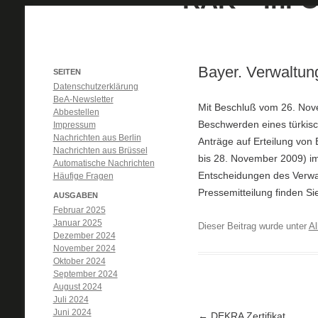
Bayer. Verwaltun
SEITEN
Datenschutzerklärung
BeA-Newsletter
Mit Beschluß vom 26. Nov
Abbestellen
Beschwerden eines türkisc
Impressum
Nachrichten aus Berlin
Anträge auf Erteilung von
Nachrichten aus Brüssel
bis 28. November 2009) i
Automatische Nachrichten
Entscheidungen des Verwal
Häufige Fragen
Pressemitteilung finden S
AUSGABEN
Februar 2025
Januar 2025
Dieser Beitrag wurde unter
Al
Dezember 2024
November 2024
Oktober 2024
September 2024
August 2024
Juli 2024
Juni 2024
Artikel-Navigation
←
DEKRA Zertifikat