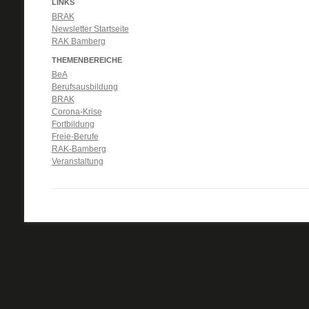
LINKS
BRAK
Newsletter Startseite
RAK Bamberg
THEMENBEREICHE
BeA
Berufsausbildung
BRAK
Corona-Krise
Fortbildung
Freie-Berufe
RAK-Bamberg
Veranstaltung