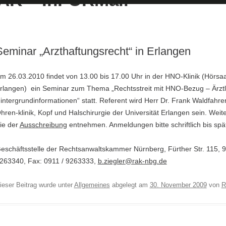
Seminar „Arzthaftungsrecht“ in Erlangen
m 26.03.2010 findet von 13.00 bis 17.00 Uhr in der HNO-Klinik (Hörsaa
rlangen) ein Seminar zum Thema „Rechtsstreit mit HNO-Bezug – Ärztl
intergrundinformationen“ statt. Referent wird Herr Dr. Frank Waldfahre
hren-klinik, Kopf und Halschirurgie der Universität Erlangen sein. Wei
ie der
Ausschreibung
entnehmen. Anmeldungen bitte schriftlich bis sp
eschäftsstelle der Rechtsanwaltskammer Nürnberg, Fürther Str. 115, 9
263340, Fax: 0911 / 9263333,
b.ziegler@rak-nbg.de
ieser Beitrag wurde unter
Allgemeines
abgelegt am
30. November 2009
von
R