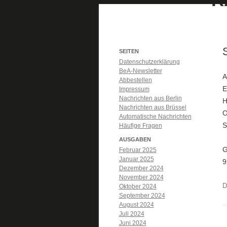
SEITEN
Datenschutzerklärung
BeA-Newsletter
A
Abbestellen
E
Impressum
Nachrichten aus Berlin
H
Nachrichten aus Brüssel
O
Automatische Nachrichten
S
Häufige Fragen
AUSGABEN
G
Februar 2025
Januar 2025
9
Dezember 2024
November 2024
D
Oktober 2024
September 2024
August 2024
Juli 2024
Juni 2024