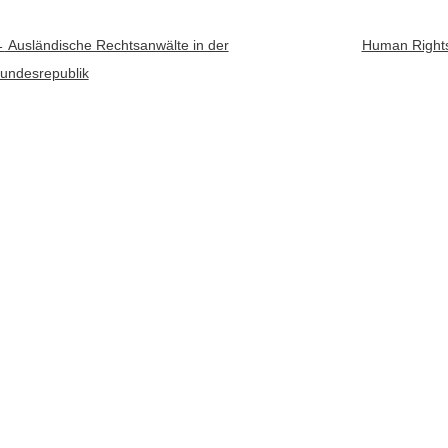
rtikel-Navigation
←
Ausländische Rechtsanwälte in der
Human Right
undesrepublik