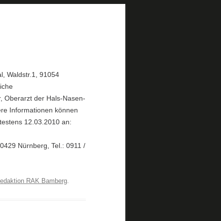
l, Waldstr.1, 91054
iche
r, Oberarzt der Hals-Nasen-
tere Informationen können
ätestens 12.03.2010 an:
0429 Nürnberg, Tel.: 0911 /
edaktion RAK Bamberg
.