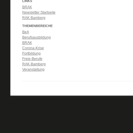
LINKS
BRAK
Newsletter Startseite
RAK Bamberg
THEMENBEREICHE
BeA
Berufsausbildung
BRAK
Corona-Krise
Fortbildung
Freie-Berufe
RAK-Bamberg
Veranstaltung