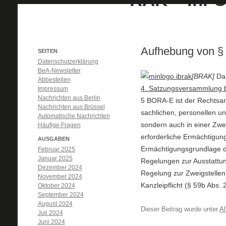
Aufhebung von 
SEITEN
Datenschutzerklärung
BeA-Newsletter
[BRAK]
Da
Abbestellen
4. Satzungsversammlung b
Impressum
Nachrichten aus Berlin
5 BORA-E ist der Rechtsanw
Nachrichten aus Brüssel
sachlichen, personellen un
Automatische Nachrichten
sondern auch in einer Zwei
Häufige Fragen
erforderliche Ermächtigun
AUSGABEN
Ermächtigungsgrundlage 
Februar 2025
Januar 2025
Regelungen zur Ausstattun
Dezember 2024
Regelung zur Zweigstellen
November 2024
Kanzleipflicht (§ 59b Abs.
Oktober 2024
September 2024
August 2024
Dieser Beitrag wurde unter
Al
Juli 2024
Juni 2024