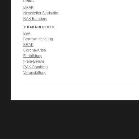
LINKS
BRAK
Newsletter Startseite
RAK Bamberg
THEMENBEREICHE
BeA
Berufsausbildung
BRAK
Corona-Krise
Fortbildung
Freie-Berufe
RAK-Bamberg
Veranstaltung