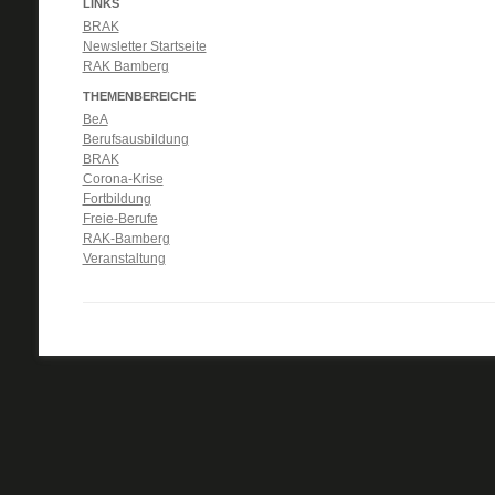
LINKS
BRAK
Newsletter Startseite
RAK Bamberg
THEMENBEREICHE
BeA
Berufsausbildung
BRAK
Corona-Krise
Fortbildung
Freie-Berufe
RAK-Bamberg
Veranstaltung