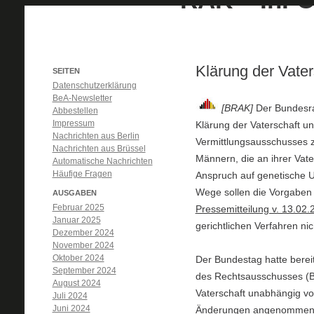
Klärung der Vater
SEITEN
Datenschutzerklärung
BeA-Newsletter
[BRAK]
Der Bundesra
Abbestellen
Impressum
Klärung der Vaterschaft u
Nachrichten aus Berlin
Vermittlungsausschusses zu
Nachrichten aus Brüssel
Männern, die an ihrer Vate
Automatische Nachrichten
Häufige Fragen
Anspruch auf genetische 
Wege sollen die Vorgaben 
AUSGABEN
Februar 2025
Pressemitteilung v. 13.02.
Januar 2025
gerichtlichen Verfahren ni
Dezember 2024
November 2024
Oktober 2024
Der Bundestag hatte berei
September 2024
des Rechtsausschusses (B
August 2024
Vaterschaft unabhängig v
Juli 2024
Juni 2024
Änderungen angenommen