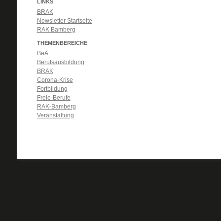
LINKS
BRAK
Newsletter Startseite
RAK Bamberg
THEMENBEREICHE
BeA
Berufsausbildung
BRAK
Corona-Krise
Fortbildung
Freie-Berufe
RAK-Bamberg
Veranstaltung