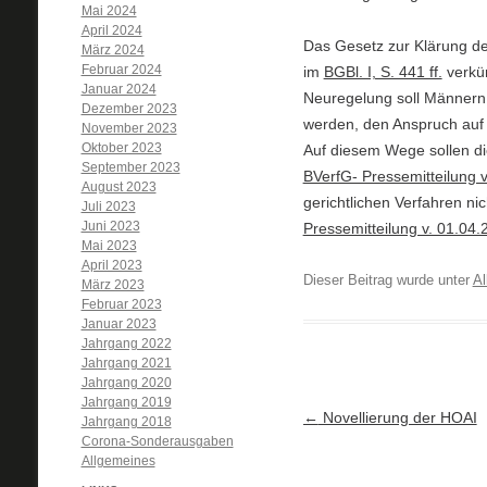
Mai 2024
April 2024
Das Gesetz zur Klärung de
März 2024
Februar 2024
im
BGBl. I, S. 441 ff.
verkün
Januar 2024
Neuregelung soll Männern, 
Dezember 2023
werden, den Anspruch auf
November 2023
Oktober 2023
Auf diesem Wege sollen di
September 2023
BVerfG- Pressemitteilung 
August 2023
gerichtlichen Verfahren n
Juli 2023
Juni 2023
Pressemitteilung v. 01.04.
Mai 2023
April 2023
Dieser Beitrag wurde unter
Al
März 2023
Februar 2023
Januar 2023
Jahrgang 2022
Jahrgang 2021
Jahrgang 2020
Jahrgang 2019
Artikel-Navigation
←
Novellierung der HOAI
Jahrgang 2018
Corona-Sonderausgaben
Allgemeines