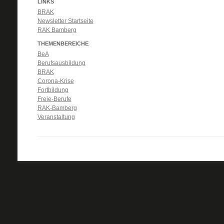
LINKS
BRAK
Newsletter Startseite
RAK Bamberg
THEMENBEREICHE
BeA
Berufsausbildung
BRAK
Corona-Krise
Fortbildung
Freie-Berufe
RAK-Bamberg
Veranstaltung