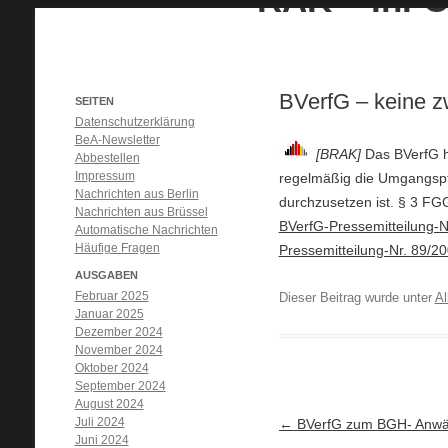
BVerfG – keine 
SEITEN
Datenschutzerklärung
BeA-Newsletter
[BRAK]
Das BVerfG ha
Abbestellen
Impressum
regelmäßig die Umgangspfl
Nachrichten aus Berlin
durchzusetzen ist. § 3 FG
Nachrichten aus Brüssel
BVerfG-Pressemitteilung-N
Automatische Nachrichten
Häufige Fragen
Pressemitteilung-Nr. 89/2
AUSGABEN
Februar 2025
Dieser Beitrag wurde unter
Al
Januar 2025
Dezember 2024
November 2024
Oktober 2024
September 2024
August 2024
Juli 2024
Artikel-Navigation
←
BVerfG zum BGH- Anwäl
Juni 2024