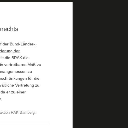
erechts
f der Bund-Länder-
nderung der
ritt die BRAK die
in vertretbares Maß zu
e unangemessen zu
inschränkungen für die
ltliche Vertretung zu
da er zu einer
e.
aktion RAK Bamberg
.