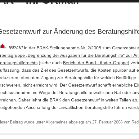
Gesetzentwurf zur Änderung des Beratungshilf
[BRAK]
In der
BRAK-Stellungnahme-Nr. 2/2008
zum
Gesetzentwur
rbeitsgruppe „Begrenzung der Ausgaben für die Beratungshilfe“ zur Ä
eratungshilferechts
(siehe auch
Bericht der Bund-Länder-Gruppe
) vert
uffassung, dass das Ziel des Gesetzentwurfs, die Kosten spürbar auf e
eduzieren, ohne den Zugang zur Beratungshilfe für wirklich Bedürftig
rschweren, nicht erreicht wird. Der Gesetzentwurf schafft erhebliche E
echtsuchenden, im Wege der Beratungshilfe anwaltlichen Rat oder anwa
rreichen. Daher lehnt die BRAK den Gesetzentwurf in weiten Teilen ab, 
eitgehenden Abschaffung der anwaltlichen Beratungshilfe führen würd
ieser Beitrag wurde unter
Allgemeines
abgelegt am
27. Februar 2008
von
Red