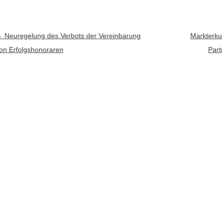
rtikel-Navigation
←
Neuregelung des Verbots der Vereinbarung
Markterku
on Erfolgshonoraren
Part