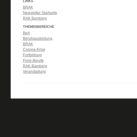
LINKS
BRAK
Newsletter Startseite
RAK Bamberg
THEMENBEREICHE
BeA
Berufsausbildung
BRAK
Corona-Krise
Fortbildung
Freie-Berufe
RAK-Bamberg
Veranstaltung