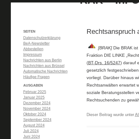
Rechtsanspruch a
SEITEN
Datenschutzerklärung
BeA-Newsletter
[BRAK]
Die BRAK ist
Abbestellen
Impressum
Fraktion DIE LINKE „Rech
Nachrichten aus Berlin
(
BT-Drs. 16/5247
) darauf 
Nachrichten aus Brüssel
gesetzlich festgeschriebe
Automatische Nachrichten
Häufige Fragen
vorliegt. Darüber hinaus wi
Rechtsanwälten erwartet 
AUSGABEN
Februar 2025
soziale Beratungsstellen 
Januar 2025
Rechtsuchenden zu gewähr
Dezember 2024
November 2024
Oktober 2024
Dieser Beitrag wurde unter
Al
September 2024
August 2024
Juli 2024
Juni 2024