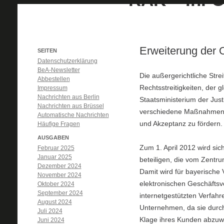
Erweiterung der 
SEITEN
Datenschutzerklärung
BeA-Newsletter
Die außergerichtliche Stre
Abbestellen
Rechtsstreitigkeiten, der g
Impressum
Nachrichten aus Berlin
Staatsministerium der Just
Nachrichten aus Brüssel
verschiedene Maßnahmen erg
Automatische Nachrichten
und Akzeptanz zu fördern.
Häufige Fragen
AUSGABEN
Zum 1. April 2012 wird sic
Februar 2025
Januar 2025
beteiligen, die vom Zentru
Dezember 2024
Damit wird für bayerische 
November 2024
elektronischen Geschäftsve
Oktober 2024
September 2024
internetgestützten Verfahr
August 2024
Unternehmen, da sie durch
Juli 2024
Klage ihres Kunden abzu
Juni 2024