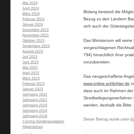
Mai 2024
April 2024
Bislang bestand die Möglich
März 2024
Bezug zu den Ländern Bade
Februar 2024
Januar 2024
sich auch der Gütesiegelan
Dezember 2023
November 2023
Das Ministerium will sein
Oktober 2023
September 2023
vorgeschlagenen Rechtsakt
August 2023
794) hinsichtlich ihrer pr
Juli 2023
vorzubereiten.
Juni 2023
Mai 2023
April 2023
Das neugeschaffene Angebo
März 2023
www.online.schlichter.de
zu
Februar 2023
Januar 2023
dass auch im Rahmen der an
Jahrgang 2022
Streitbeilegungsverfahren
Jahrgang 2021
werden; deshalb die Bitte:
Jahrgang 2020
Jahrgang 2019
Jahrgang 2018
Dieser Beitrag wurde unter
Al
Corona-Sonderausgaben
Allgemeines