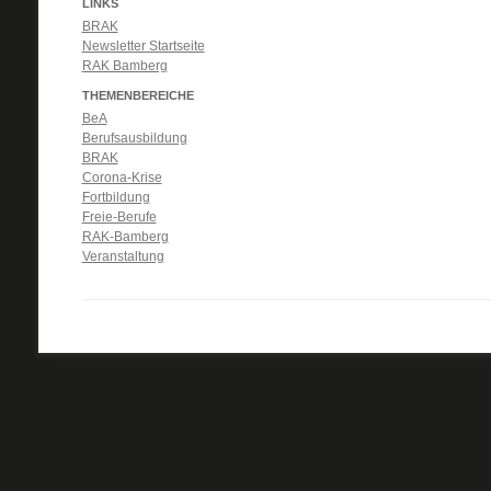
LINKS
BRAK
Newsletter Startseite
RAK Bamberg
THEMENBEREICHE
BeA
Berufsausbildung
BRAK
Corona-Krise
Fortbildung
Freie-Berufe
RAK-Bamberg
Veranstaltung