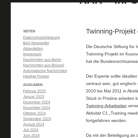
Twinning-Projekt 
SEITEN
Datenschutzerklärung
BeA-Newsletter
Die Deutsche Stiftung für 
Abbestellen
Twinning-Projekt im Kosov
Impressum
Nachrichten aus Berlin
hat die Bundesrechtsanwa
Nachrichten aus Brüssel
Automatische Nachrichten
Der Experte sollte idealit
Häufige Fragen
vertraut sein, gut englisc
AUSGABEN
2010 bis Mai 2011 in Abst
Februar 2025
Januar 2025
Stück in Pristina arbeiten
Dezember 2024
Twinning-Arbeitsplan
verwi
November 2024
Aktivität C1 „Training need
Oktober 2024
September 2024
fortgefahren werden.
August 2024
Juli 2024
Da mit der Beteiligung an 
Juni 2024