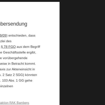
nübersendung
89/09
) entschieden, dass
zlei des
n
§ 78 FGO
aus dem Begriff
e Geschäftsstelle ergibt,
ine vorübergehende
eise in Betracht kommt.
is zur Akteneinsicht in
s. 2 Satz 2 SGG) könnten
rt. 103 Abs. 1 GG gehe
einzelnen
aktion RAK Bamberg
.