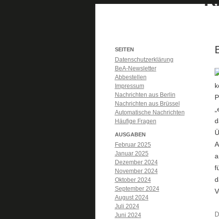
SEITEN
Datenschutzerklärung
BeA-Newsletter
Abbestellen
k
Impressum
Nachrichten aus Berlin
P
Nachrichten aus Brüssel
„
Automatische Nachrichten
d
Häufige Fragen
Ü
AUSGABEN
A
Februar 2025
Januar 2025
a
Dezember 2024
f
November 2024
d
Oktober 2024
September 2024
V
August 2024
Juli 2024
D
Juni 2024