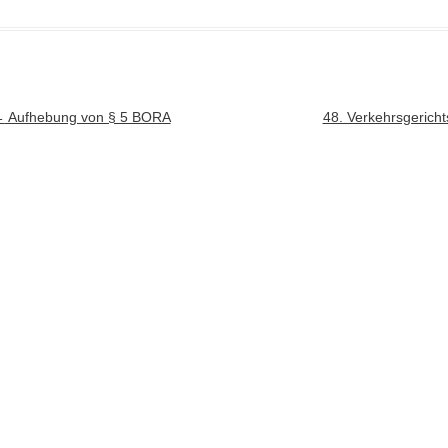
rtikel-Navigation
←
Aufhebung von § 5 BORA
48. Verkehrsgericht