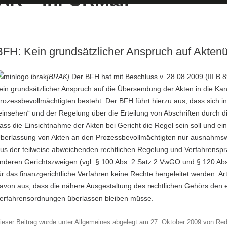
BFH: Kein grundsätzlicher Anspruch auf Akte
[BRAK]
Der BFH hat mit Beschluss v. 28.08.2009 (
III B 
ein grundsätzlicher Anspruch auf die Übersendung der Akten in die Kan
rozessbevollmächtigten besteht. Der BFH führt hierzu aus, dass sich i
einsehen“ und der Regelung über die Erteilung von Abschriften durch di
ass die Einsichtnahme der Akten bei Gericht die Regel sein soll und e
berlassung von Akten an den Prozessbevollmächtigten nur ausnahmsw
us der teilweise abweichenden rechtlichen Regelung und Verfahrensprax
nderen Gerichtszweigen (vgl. § 100 Abs. 2 Satz 2 VwGO und § 120 Ab
ür das finanzgerichtliche Verfahren keine Rechte hergeleitet werden. A
avon aus, dass die nähere Ausgestaltung des rechtlichen Gehörs den 
erfahrensordnungen überlassen bleiben müsse.
ieser Beitrag wurde unter
Allgemeines
abgelegt am
27. Oktober 2009
von
Red