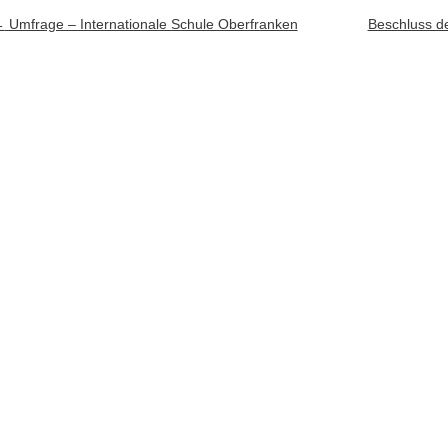
rtikel-Navigation
←
Umfrage – Internationale Schule Oberfranken
Beschluss de