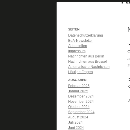
SEITEN
Datenschutzerklärung
BeA-Newsletter
Abbestellen
Impressum
G
Nachrichten aus Berlin
a
Nachrichten aus Brüssel
2
Automatische Nachrichten
Häufige Fragen
D
AUSGABEN
Februar 2025
K
Januar 2025
Dezember 2024
D
November 2024
Oktober 2024
September 2024
August 2024
Juli 2024
Juni 2024