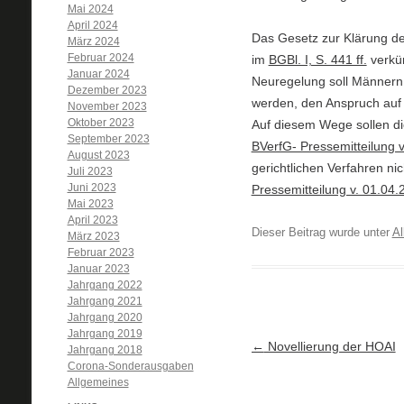
Mai 2024
April 2024
Das Gesetz zur Klärung de
März 2024
Februar 2024
im
BGBl. I, S. 441 ff.
verkün
Januar 2024
Neuregelung soll Männern, 
Dezember 2023
werden, den Anspruch auf
November 2023
Oktober 2023
Auf diesem Wege sollen di
September 2023
BVerfG- Pressemitteilung 
August 2023
gerichtlichen Verfahren n
Juli 2023
Juni 2023
Pressemitteilung v. 01.04.
Mai 2023
April 2023
Dieser Beitrag wurde unter
Al
März 2023
Februar 2023
Januar 2023
Jahrgang 2022
Jahrgang 2021
Jahrgang 2020
Jahrgang 2019
Artikel-Navigation
←
Novellierung der HOAI
Jahrgang 2018
Corona-Sonderausgaben
Allgemeines