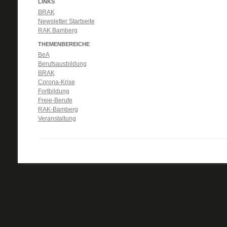
LINKS
BRAK
Newsletter Startseite
RAK Bamberg
THEMENBEREICHE
BeA
Berufsausbildung
BRAK
Corona-Krise
Fortbildung
Freie-Berufe
RAK-Bamberg
Veranstaltung