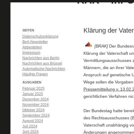
Klärung der Vater
SEITEN
Datenschutzerklärung
BeA-Newsletter
[BRAK]
Der Bundesra
Abbestellen
Impressum
Klärung der Vaterschaft u
Nachrichten aus Berlin
Vermittlungsausschusses zu
Nachrichten aus Brüssel
Männern, die an ihrer Vate
Automatische Nachrichten
Häufige Fragen
Anspruch auf genetische 
Wege sollen die Vorgaben 
AUSGABEN
Februar 2025
Pressemitteilung v. 13.02.
Januar 2025
gerichtlichen Verfahren ni
Dezember 2024
November 2024
Oktober 2024
Der Bundestag hatte berei
September 2024
des Rechtsausschusses (B
August 2024
Vaterschaft unabhängig v
Juli 2024
Juni 2024
Änderungen angenommen