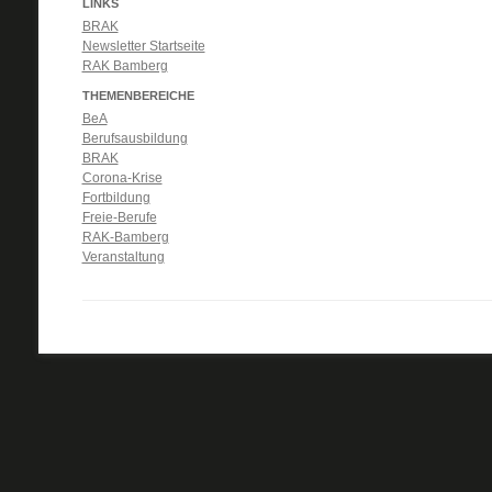
LINKS
BRAK
Newsletter Startseite
RAK Bamberg
THEMENBEREICHE
BeA
Berufsausbildung
BRAK
Corona-Krise
Fortbildung
Freie-Berufe
RAK-Bamberg
Veranstaltung