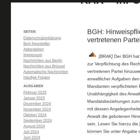
BGH: Hinweispfl
SEITEN
Datenschutzerklärung
vertretenen Parte
BeA-Newsletter
Abbestellen
Impressum
[BRAK]
Der BGH hat m
Nachrichten aus Berlin
zur Verpflichtung des Re
Nachrichten aus Brüssel
vertretenen Partei hinzuw
Automatische Nachrichten
Häufige Fragen
anwaltlicher Aufgaben de
Mandanten verpflichteten 
AUSGABEN
Februar 2025
Unabhängigkeit des Anwalt
Januar 2025
Mandatsbeziehungen zum Ge
Dezember 2024
mit dessen Angelegenheiten
November 2024
Oktober 2024
Anwalt die gebotenen Hinw
September 2024
sein. Lesen Sie hierzu die
August 2024
können Sie unter Angabe 
Juli 2024
Juni 2024