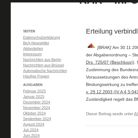
Erteilung verbind
SEITEN
Datenschutzerklärung
BeA-Newsletter
[BRAK]
Am 30.11.200
Abbestellen
Impressum
der Abgabenordnung – Ste
Nachrichten aus Berlin
Drs. 725/07 (Beschluss)
).
Nachrichten aus Brüssel
Zustimmung des Bundesrat
Automatische Nachrichten
Häufige Fragen
Voraussetzungen des Antrag
Bindungswirkung zu treffe
AUSGABEN
Februar 2025
v. 29.12.2003 (IV A 4 S 04
Januar 2025
Zuständigkeit regelt das B
Dezember 2024
November 2024
Oktober 2024
Dieser Beitrag wurde unter
Al
September 2024
August 2024
Juli 2024
Juni 2024