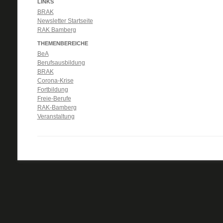
LINKS
BRAK
Newsletter Startseite
RAK Bamberg
THEMENBEREICHE
BeA
Berufsausbildung
BRAK
Corona-Krise
Fortbildung
Freie-Berufe
RAK-Bamberg
Veranstaltung