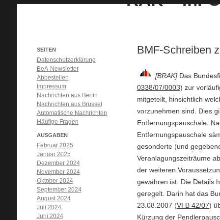
BMF-Schreiben z
SEITEN
Datenschutzerklärung
BeA-Newsletter
[BRAK]
Das Bundesfi
Abbestellen
Impressum
0338/07/0003
) zur vorläu
Nachrichten aus Berlin
mitgeteilt, hinsichtlich w
Nachrichten aus Brüssel
vorzunehmen sind. Dies gil
Automatische Nachrichten
Häufige Fragen
Entfernungspauschale. Nach
Entfernungspauschale säm
AUSGABEN
Februar 2025
gesonderte (und gegebenenf
Januar 2025
Veranlagungszeiträume ab 
Dezember 2024
der weiteren Voraussetzun
November 2024
Oktober 2024
gewähren ist. Die Details
September 2024
geregelt. Darin hat das B
August 2024
23.08.2007 (
VI B 42/07
) ü
Juli 2024
Juni 2024
Kürzung der Pendlerpausch