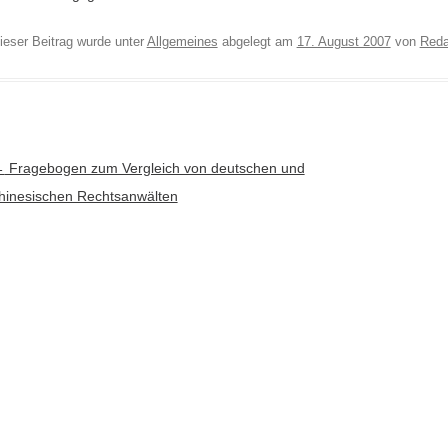
ieser Beitrag wurde unter
Allgemeines
abgelegt am
17. August 2007
von
Reda
rtikel-Navigation
←
Fragebogen zum Vergleich von deutschen und
hinesischen Rechtsanwälten