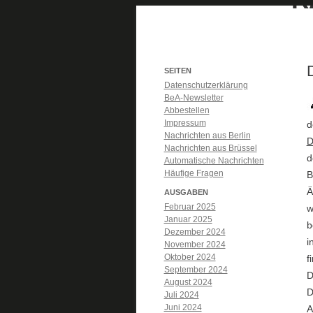
SEITEN
Datenschutzerklärung
BeA-Newsletter
Abbestellen
Impressum
d
Nachrichten aus Berlin
D
Nachrichten aus Brüssel
d
Automatische Nachrichten
Häufige Fragen
B
Ä
AUSGABEN
Februar 2025
w
Januar 2025
b
Dezember 2024
i
November 2024
Oktober 2024
f
September 2024
D
August 2024
D
Juli 2024
Juni 2024
A