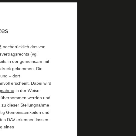
zes
7
nachdrücklich das von
svertragsrechts (vgl.
ereits in der gemeinsam mit
druck gekommen. Die
ung – dort
voll erscheint. Dabei wird
ngnahme
in der Weise
ise übernommen werden und
e zu dieser Stellungnahme
artig Gemeinsamkeiten und
d des DAV erkennen lassen.
g eines