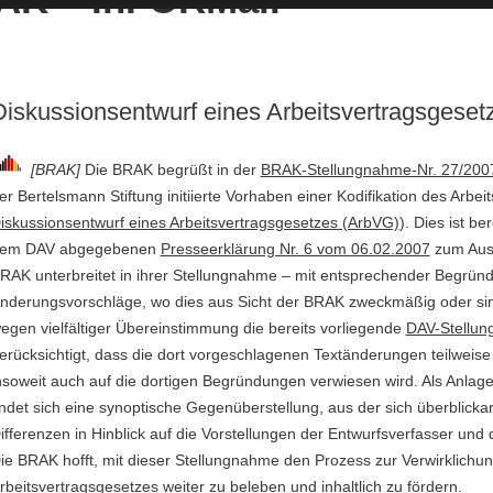
Diskussionsentwurf eines Arbeitsvertragsgeset
[BRAK]
Die BRAK begrüßt in der
BRAK-Stellungnahme-Nr. 27/200
er Bertelsmann Stiftung initiierte Vorhaben einer Kodifikation des Arbeit
iskussionsentwurf eines Arbeitsvertragsgesetzes (ArbVG)
). Dies ist b
em DAV abgegebenen
Presseerklärung Nr. 6 vom 06.02.2007
zum Aus
RAK unterbreitet in ihrer Stellungnahme – mit entsprechender Begründ
nderungsvorschläge, wo dies aus Sicht der BRAK zweckmäßig oder sinn
egen vielfältiger Übereinstimmung die bereits vorliegende
DAV-Stellu
erücksichtigt, dass die dort vorgeschlagenen Textänderungen teilwe
nsoweit auch auf die dortigen Begründungen verwiesen wird. Als Anlag
indet sich eine synoptische Gegenüberstellung, aus der sich überblick
ifferenzen in Hinblick auf die Vorstellungen der Entwurfsverfasser un
ie BRAK hofft, mit dieser Stellungnahme den Prozess zur Verwirklichun
rbeitsvertragsgesetzes weiter zu beleben und inhaltlich zu fördern.