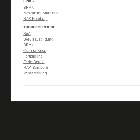
LINKS
BRAK
Newsletter Startseite
RAK Bamberg
THEMENBEREICHE
BeA
Berufsausbildung
BRAK
Corona-Krise
Fortbildung
Freie-Berufe
RAK-Bamberg
Veranstaltung