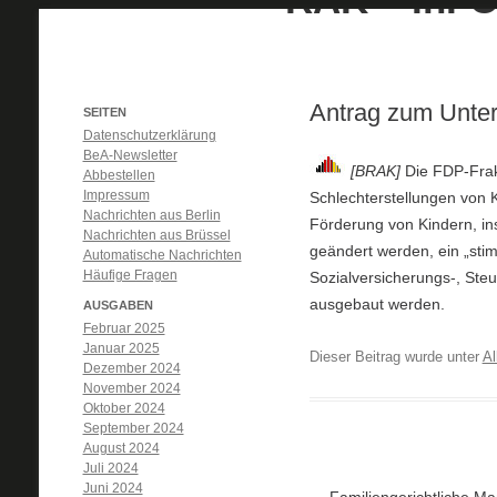
Antrag zum Unter
SEITEN
Datenschutzerklärung
BeA-Newsletter
[BRAK]
Die FDP-Frak
Abbestellen
Impressum
Schlechterstellungen von 
Nachrichten aus Berlin
Förderung von Kindern, in
Nachrichten aus Brüssel
geändert werden, ein „sti
Automatische Nachrichten
Häufige Fragen
Sozialversicherungs-, Ste
ausgebaut werden.
AUSGABEN
Februar 2025
Januar 2025
Dieser Beitrag wurde unter
Al
Dezember 2024
November 2024
Oktober 2024
September 2024
August 2024
Juli 2024
Juni 2024