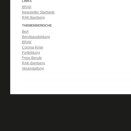
LINKS
BRAK
Newsletter Startseite
RAK Bamberg
THEMENBEREICHE
BeA
Berufsausbildung
BRAK
Corona-Krise
Fortbildung
Freie-Berufe
RAK-Bamberg
Veranstaltung