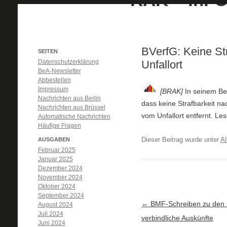
BVerfG: Keine Str
SEITEN
Datenschutzerklärung
Unfallort
BeA-Newsletter
Abbestellen
Impressum
[BRAK]
In seinem Be
Nachrichten aus Berlin
dass keine Strafbarkeit n
Nachrichten aus Brüssel
vom Unfallort entfernt. Le
Automatische Nachrichten
Häufige Fragen
Dieser Beitrag wurde unter
Al
AUSGABEN
Februar 2025
Januar 2025
Dezember 2024
November 2024
Oktober 2024
September 2024
Artikel-Navigation
←
BMF-Schreiben zu den 
August 2024
Juli 2024
verbindliche Auskünfte
Juni 2024